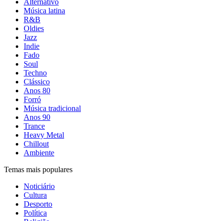
Alternativo
Música latina
R&B
Oldies
Jazz
Indie
Fado
Soul
Techno
Clássico
Anos 80
Forró
Música tradicional
Anos 90
Trance
Heavy Metal
Chillout
Ambiente
Temas mais populares
Noticiário
Cultura
Desporto
Política