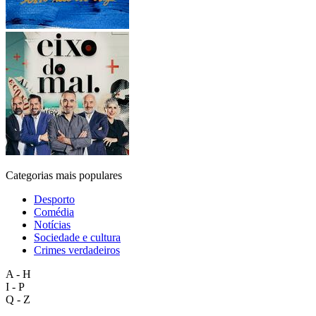
Categorias mais populares
Desporto
Comédia
Notícias
Sociedade e cultura
Crimes verdadeiros
A - H
I - P
Q - Z