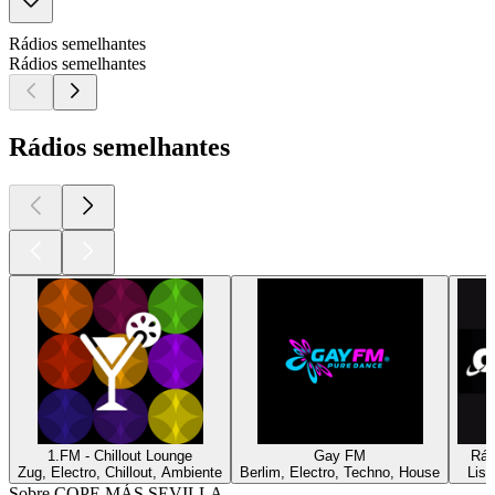
Rádios semelhantes
Rádios semelhantes
Rádios semelhantes
1.FM - Chillout Lounge
Gay FM
Rád
Zug, Electro, Chillout, Ambiente
Berlim, Electro, Techno, House
Lisb
Sobre COPE MÁS SEVILLA