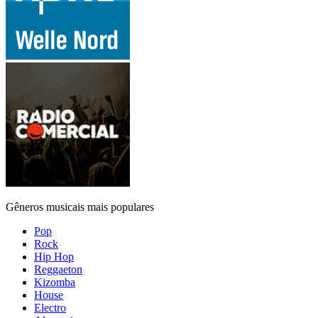
Gêneros musicais mais populares
Pop
Rock
Hip Hop
Reggaeton
Kizomba
House
Electro