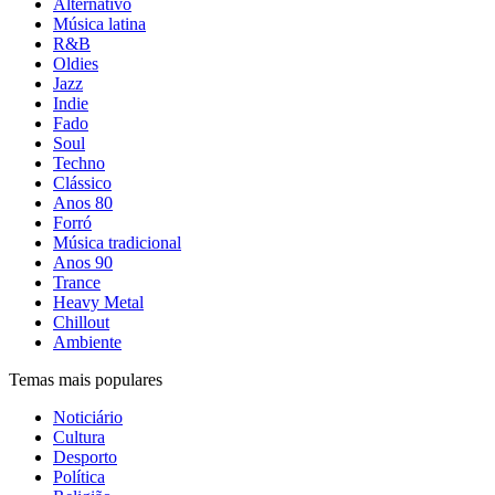
Alternativo
Música latina
R&B
Oldies
Jazz
Indie
Fado
Soul
Techno
Clássico
Anos 80
Forró
Música tradicional
Anos 90
Trance
Heavy Metal
Chillout
Ambiente
Temas mais populares
Noticiário
Cultura
Desporto
Política