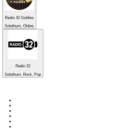
Radio 32 Goldies
Solothurn, Oldies
Radio 32
Solothurn, Rock, Pop
Top 100 em
radio.pt
1
.
RFM
2
.
SOFT POP
3
.
1.FM - Chillout Lounge
4
.
Radio Noroc
5
.
Maretimo Lounge Radio
6
.
Perfect Chillout