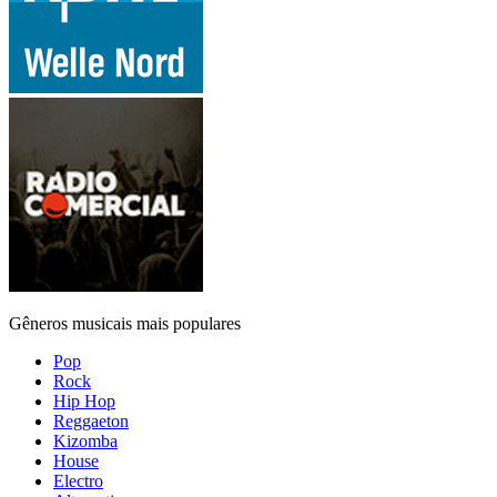
Gêneros musicais mais populares
Pop
Rock
Hip Hop
Reggaeton
Kizomba
House
Electro