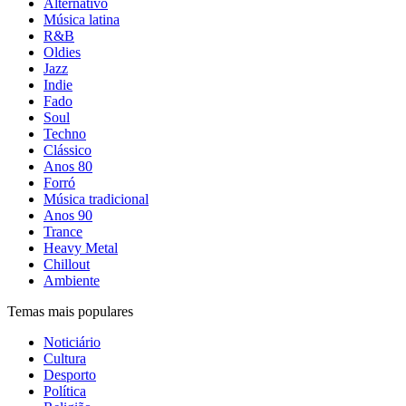
Alternativo
Música latina
R&B
Oldies
Jazz
Indie
Fado
Soul
Techno
Clássico
Anos 80
Forró
Música tradicional
Anos 90
Trance
Heavy Metal
Chillout
Ambiente
Temas mais populares
Noticiário
Cultura
Desporto
Política