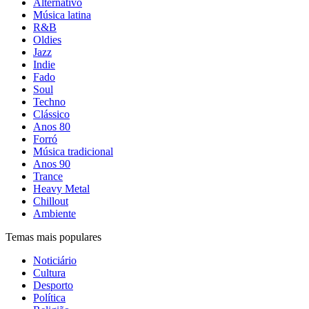
Alternativo
Música latina
R&B
Oldies
Jazz
Indie
Fado
Soul
Techno
Clássico
Anos 80
Forró
Música tradicional
Anos 90
Trance
Heavy Metal
Chillout
Ambiente
Temas mais populares
Noticiário
Cultura
Desporto
Política