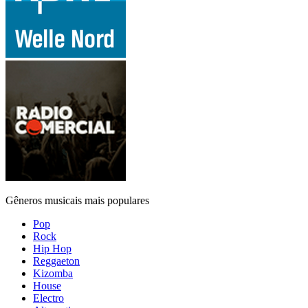
Gêneros musicais mais populares
Pop
Rock
Hip Hop
Reggaeton
Kizomba
House
Electro