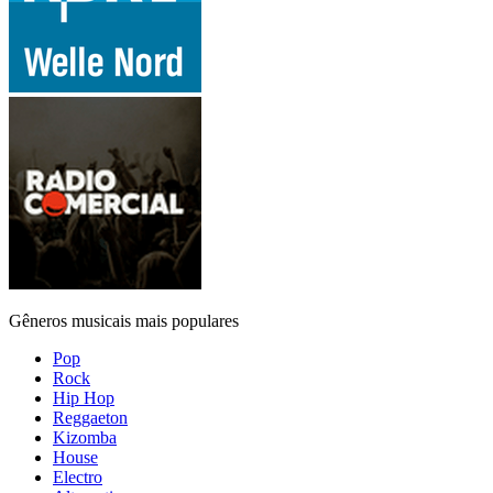
Gêneros musicais mais populares
Pop
Rock
Hip Hop
Reggaeton
Kizomba
House
Electro