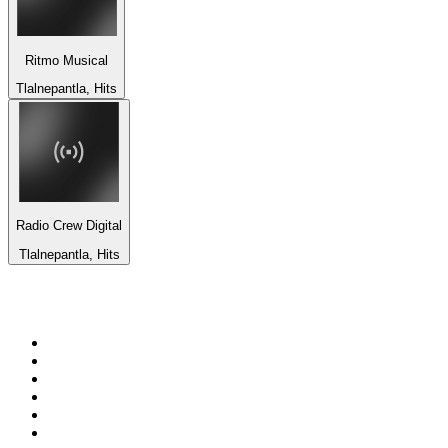
Ritmo Musical
Tlalnepantla, Hits
Radio Crew Digital
Tlalnepantla, Hits
Top 100 em
radio.pt
1
.
RFM
2
.
SOFT POP
3
.
1.FM - Chillout Lounge
4
.
Radio Noroc
5
.
Maretimo Lounge Radio
6
.
Perfect Chillout