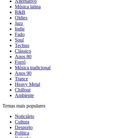
Alternativo
Música latina
R&B
Oldies
Jazz
Indie
Fado
Soul
Techno
Clássico
Anos 80
Forró
Música tradicional
Anos 90
Trance
Heavy Metal
Chillout
Ambiente
Temas mais populares
Noticiário
Cultura
Desporto
Política