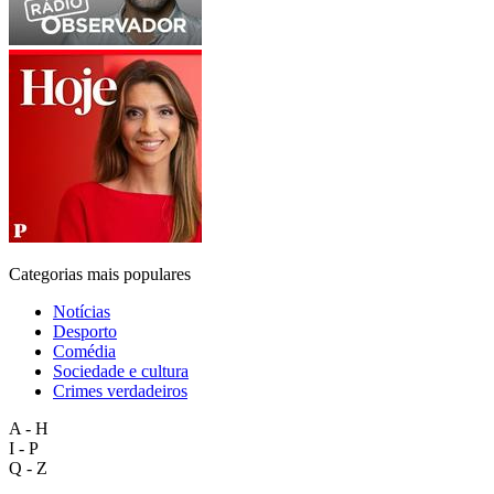
Categorias mais populares
Notícias
Desporto
Comédia
Sociedade e cultura
Crimes verdadeiros
A - H
I - P
Q - Z