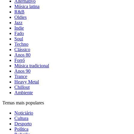
Alternativo
Música latina
R&B
Oldies
Jazz
Indie
Fado
Soul
Techno
Clássico
Anos 80
Forró
Música tradicional
Anos 90
Trance
Heavy Metal
Chillout
Ambiente
Temas mais populares
Noticiário
Cultura
Desporto
Política