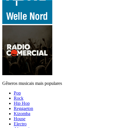
Gêneros musicais mais populares
Pop
Rock
Hip Hop
Reggaeton
Kizomba
House
Electro