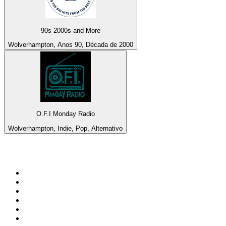
90s 2000s and More
Wolverhampton, Anos 90, Década de 2000
O.F.I Monday Radio
Wolverhampton, Indie, Pop, Alternativo
Top 100 em
radio.pt
1
.
RFM
2
.
SOFT POP
3
.
Radio Noroc
4
.
1.FM - Chillout Lounge
5
.
Maretimo Lounge Radio
6
.
Perfect Chillout