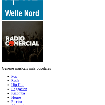
Gêneros musicais mais populares
Pop
Rock
Hip Hop
Reggaeton
Kizomba
House
Electro