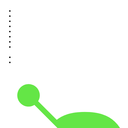
1
.
Renascença - Extremamente Desagradável
2
.
O Homem que Mordeu o Cão
3
.
isso não se diz
4
.
na saúde e na doença
5
.
Contas-Poupança
6
.
Expresso da Manhã
7
.
Assim Vamos Ter de Falar de Outra Maneira
8
.
Programa Cujo Nome Estamos Legalmente Impedidos de
Dizer
9
.
A História do Dia
10
.
Hoje