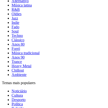
Alternativo
Música latina
R&B
Oldies
Jazz
Indie
Fado
Soul
Techno
Clássico
Anos 80
Forró
Música tradicional
Anos 90
Trance
Heavy Metal
Chillout
Ambiente
Temas mais populares
Noticiário
Cultura
Desporto
Política