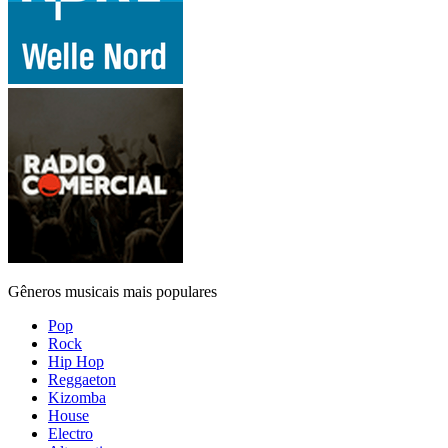
Gêneros musicais mais populares
Pop
Rock
Hip Hop
Reggaeton
Kizomba
House
Electro