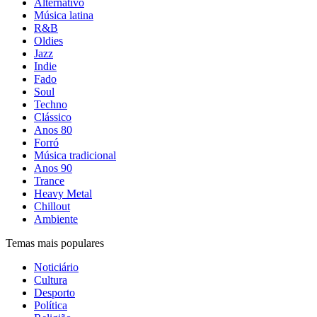
Alternativo
Música latina
R&B
Oldies
Jazz
Indie
Fado
Soul
Techno
Clássico
Anos 80
Forró
Música tradicional
Anos 90
Trance
Heavy Metal
Chillout
Ambiente
Temas mais populares
Noticiário
Cultura
Desporto
Política