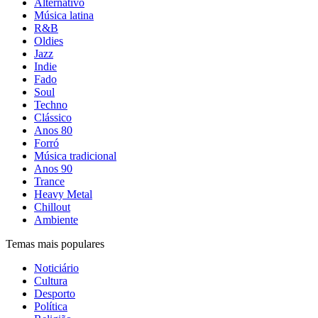
Alternativo
Música latina
R&B
Oldies
Jazz
Indie
Fado
Soul
Techno
Clássico
Anos 80
Forró
Música tradicional
Anos 90
Trance
Heavy Metal
Chillout
Ambiente
Temas mais populares
Noticiário
Cultura
Desporto
Política