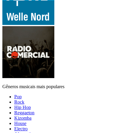
Gêneros musicais mais populares
Pop
Rock
Hip Hop
Reggaeton
Kizomba
House
Electro