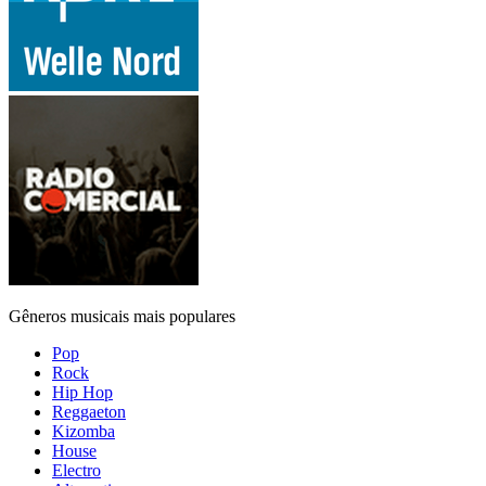
Gêneros musicais mais populares
Pop
Rock
Hip Hop
Reggaeton
Kizomba
House
Electro