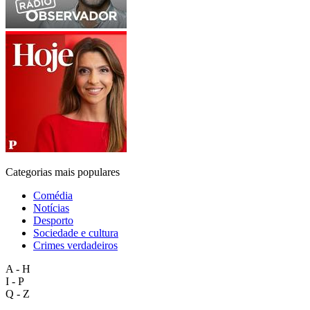
Categorias mais populares
Comédia
Notícias
Desporto
Sociedade e cultura
Crimes verdadeiros
A - H
I - P
Q - Z