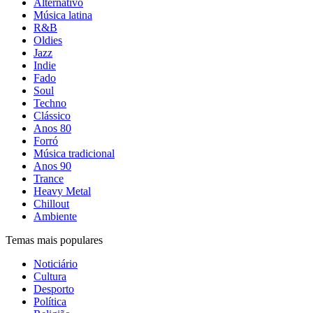
Alternativo
Música latina
R&B
Oldies
Jazz
Indie
Fado
Soul
Techno
Clássico
Anos 80
Forró
Música tradicional
Anos 90
Trance
Heavy Metal
Chillout
Ambiente
Temas mais populares
Noticiário
Cultura
Desporto
Política