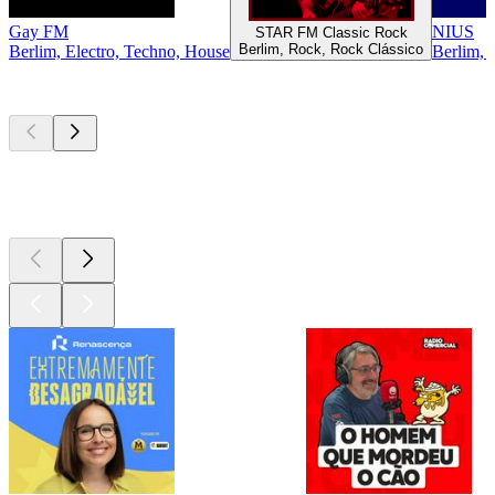
Gay FM
NIUS
STAR FM Classic Rock
Berlim, Rock, Rock Clássico
Berlim, Electro, Techno, House
Berlim, 
Podcasts de
topo
Podcasts de
topo
Podcasts de
topo