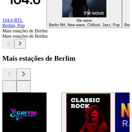
104.6 RTL
the wave
Berlin NH, New wave, Chillout, Jazz, Pop
Berl
Berlim, Pop
Mais estações de Berlim
Mais estações de Berlim
Mais estações de Berlim