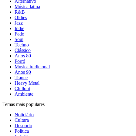
Alternativo
Música latina
R&B
Oldies
Jazz
Indie
Fado
Soul
Techno
Clássico
Anos 80
Forró
Música tradicional
Anos 90
Trance
Heavy Metal
Chillout
Ambiente
Temas mais populares
Noticiário
Cultura
Desporto
Política