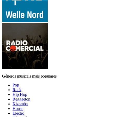
Gêneros musicais mais populares
Pop
Rock
Hip Hop
Reggaeton
Kizomba
House
Electro