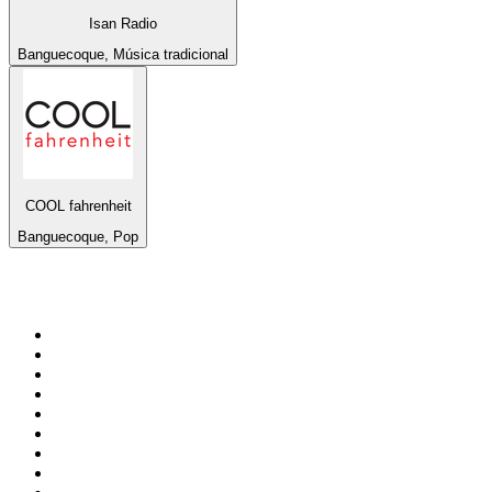
Isan Radio
Banguecoque, Música tradicional
COOL fahrenheit
Banguecoque, Pop
Top 100 em
radio.pt
1
.
RFM
2
.
SOFT POP
3
.
Radio Noroc
4
.
1.FM - Chillout Lounge
5
.
Maretimo Lounge Radio
6
.
Perfect Chillout
7
.
MEGA HITS
8
.
NDR 2