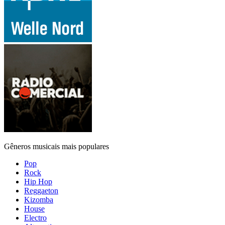
Gêneros musicais mais populares
Pop
Rock
Hip Hop
Reggaeton
Kizomba
House
Electro