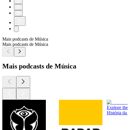
37
38
39
Mais podcasts de Música
Mais podcasts de Música
Mais podcasts de Música
Explore th
História da 