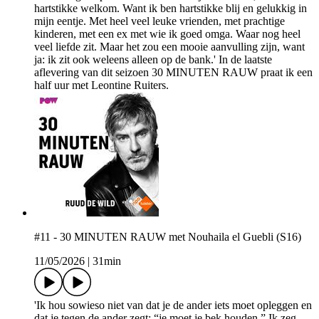
hartstikke welkom. Want ik ben hartstikke blij en gelukkig in
mijn eentje. Met heel veel leuke vrienden, met prachtige
kinderen, met een ex met wie ik goed omga. Waar nog heel
veel liefde zit. Maar het zou een mooie aanvulling zijn, want
ja: ik zit ook weleens alleen op de bank.' In de laatste
aflevering van dit seizoen 30 MINUTEN RAUW praat ik een
half uur met Leontine Ruiters.
#11 - 30 MINUTEN RAUW met Nouhaila el Guebli (S16)
11/05/2026
|
31min
'Ik hou sowieso niet van dat je de ander iets moet opleggen en
dat je tegen de ander zegt: “je moet je bek houden.” Ik zeg