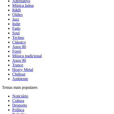
Alternativo
Música latina
R&B
Oldies
Jazz
Indie
Fado
Soul
Techno
Clássico
Anos 80
Forró
Música tradicional
Anos 90
Trance
Heavy Metal
Chillout
Ambiente
Temas mais populares
Noticiário
Cultura
Desporto
Política