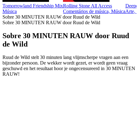
Tomorrowland Friendship Mix
Rolling Stone All Access
Deeper
Música
Comentários de música, Música
Arte, 
Sobre 30 MINUTEN RAUW door Ruud de Wild
Sobre 30 MINUTEN RAUW door Ruud de Wild
Sobre 30 MINUTEN RAUW door Ruud
de Wild
Ruud de Wild stelt 30 minuten lang vlijmscherpe vragen aan een
bijzonder persoon. De wekker wordt gezet, er wordt geen vraag
geschuwd en het resultaat hoor je ongecensureerd in 30 MINUTEN
RAUW!
Sítio Web de podcast