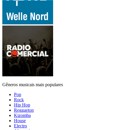
Gêneros musicais mais populares
Pop
Rock
Hip Hop
Reggaeton
Kizomba
House
Electro