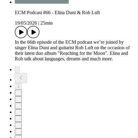
ECM Podcast #66 - Elina Duni & Rob Luft
19/05/2026
|
25min
In the 66th episode of the ECM podcast we’re joined by
singer Elina Duni and guitarist Rob Luft on the occasion of
their latest duo album "Reaching for the Moon". Elina and
Rob talk about languages, dreams and much more.
1
2
3
4
5
6
7
8