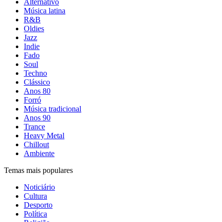
Alternativo
Música latina
R&B
Oldies
Jazz
Indie
Fado
Soul
Techno
Clássico
Anos 80
Forró
Música tradicional
Anos 90
Trance
Heavy Metal
Chillout
Ambiente
Temas mais populares
Noticiário
Cultura
Desporto
Política