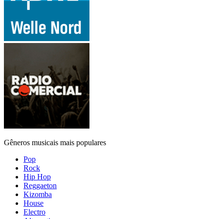
Gêneros musicais mais populares
Pop
Rock
Hip Hop
Reggaeton
Kizomba
House
Electro