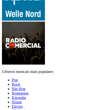
Gêneros musicais mais populares
Pop
Rock
Hip Hop
Reggaeton
Kizomba
House
Electro