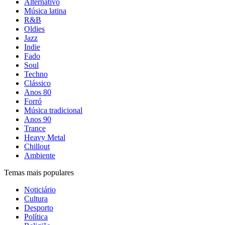
Alternativo
Música latina
R&B
Oldies
Jazz
Indie
Fado
Soul
Techno
Clássico
Anos 80
Forró
Música tradicional
Anos 90
Trance
Heavy Metal
Chillout
Ambiente
Temas mais populares
Noticiário
Cultura
Desporto
Política