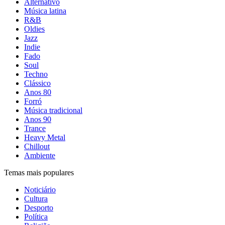
Alternativo
Música latina
R&B
Oldies
Jazz
Indie
Fado
Soul
Techno
Clássico
Anos 80
Forró
Música tradicional
Anos 90
Trance
Heavy Metal
Chillout
Ambiente
Temas mais populares
Noticiário
Cultura
Desporto
Política