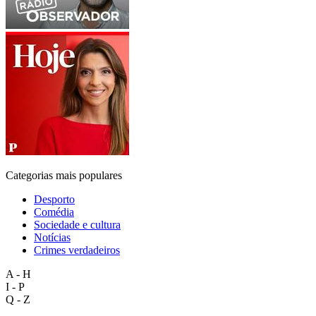
Categorias mais populares
Desporto
Comédia
Sociedade e cultura
Notícias
Crimes verdadeiros
A - H
I - P
Q - Z