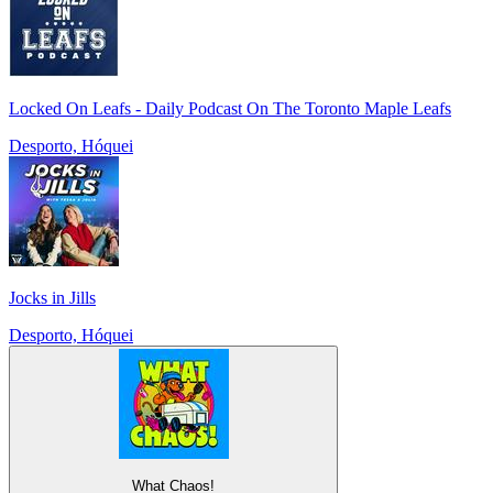
Locked On Leafs - Daily Podcast On The Toronto Maple Leafs
Desporto, Hóquei
Jocks in Jills
Desporto, Hóquei
What Chaos!