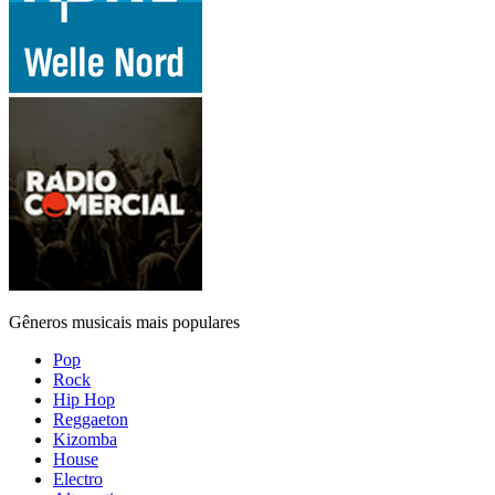
Gêneros musicais mais populares
Pop
Rock
Hip Hop
Reggaeton
Kizomba
House
Electro