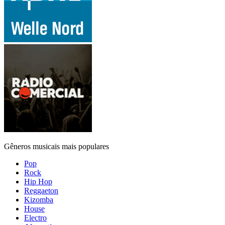
Gêneros musicais mais populares
Pop
Rock
Hip Hop
Reggaeton
Kizomba
House
Electro