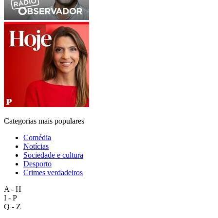
Categorias mais populares
Comédia
Notícias
Sociedade e cultura
Desporto
Crimes verdadeiros
A - H
I - P
Q - Z