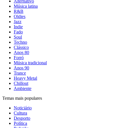
Alternativo
Música latina
R&B
Oldies
Jazz
Indie
Fado
Soul
Techno
Clássico
Anos 80
Forró
Música tradicional
Anos 90
Trance
Heavy Metal
Chillout
Ambiente
Temas mais populares
Noticiário
Cultura
Desporto
Política