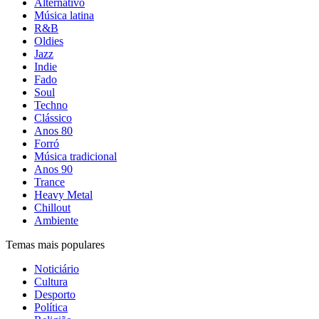
Alternativo
Música latina
R&B
Oldies
Jazz
Indie
Fado
Soul
Techno
Clássico
Anos 80
Forró
Música tradicional
Anos 90
Trance
Heavy Metal
Chillout
Ambiente
Temas mais populares
Noticiário
Cultura
Desporto
Política