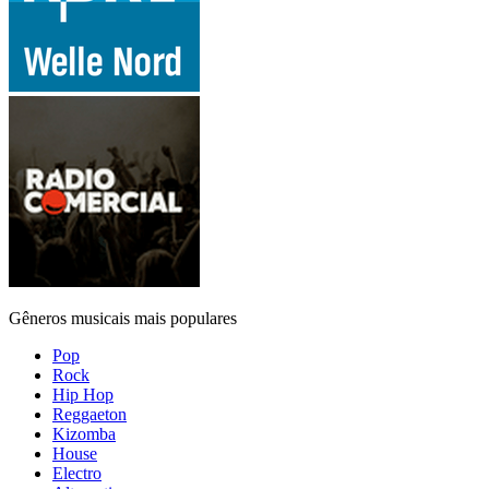
Gêneros musicais mais populares
Pop
Rock
Hip Hop
Reggaeton
Kizomba
House
Electro