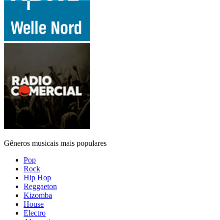
Gêneros musicais mais populares
Pop
Rock
Hip Hop
Reggaeton
Kizomba
House
Electro