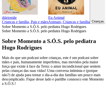
diáriomãe
Eu Animal
Crianças e
Crianças e família, Pais e mães
Animais, Crianças e família
Sobre Momento a S.Ó.S. pelo pediatra Hugo Rodrigues
Sobre Momento a S.Ó.S. pelo pediatra Hugo Rodrigues
Sobre Momento a S.Ó.S. pelo pediatra
Hugo Rodrigues
Mais do que um podcast sobre crianças, este é um podcast sobre
mães e pais, humanamente imperfeitos, mas movidos pela maior
força que existe à face da Terra: o amor incondicional que sentem
pelas crianças das suas vidas! Uma conversa intimista e (porque
não?) de ajuda para tornar o dia-a-dia das famílias um pouco mais
descomplicado. Fique desse lado e partilhe connosco este Momento
a S.Ó.S.!
Sítio Web de podcast