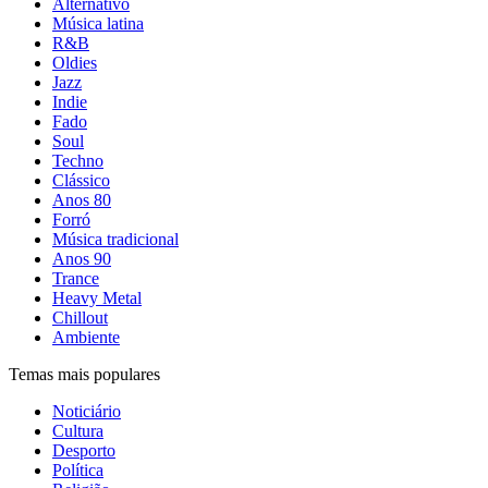
Alternativo
Música latina
R&B
Oldies
Jazz
Indie
Fado
Soul
Techno
Clássico
Anos 80
Forró
Música tradicional
Anos 90
Trance
Heavy Metal
Chillout
Ambiente
Temas mais populares
Noticiário
Cultura
Desporto
Política