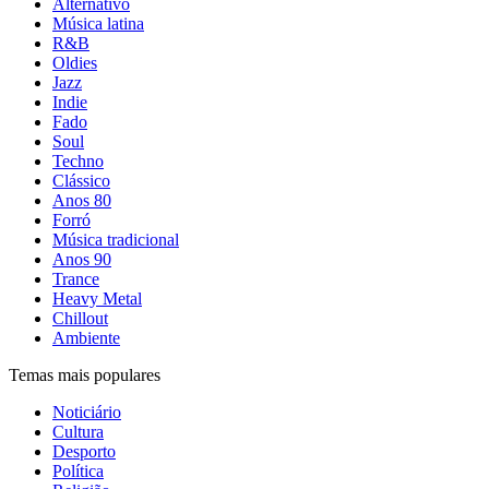
Alternativo
Música latina
R&B
Oldies
Jazz
Indie
Fado
Soul
Techno
Clássico
Anos 80
Forró
Música tradicional
Anos 90
Trance
Heavy Metal
Chillout
Ambiente
Temas mais populares
Noticiário
Cultura
Desporto
Política