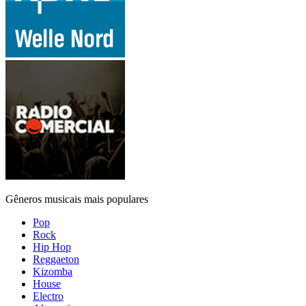
Gêneros musicais mais populares
Pop
Rock
Hip Hop
Reggaeton
Kizomba
House
Electro