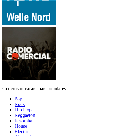
Gêneros musicais mais populares
Pop
Rock
Hip Hop
Reggaeton
Kizomba
House
Electro