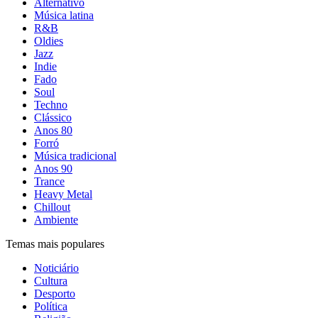
Alternativo
Música latina
R&B
Oldies
Jazz
Indie
Fado
Soul
Techno
Clássico
Anos 80
Forró
Música tradicional
Anos 90
Trance
Heavy Metal
Chillout
Ambiente
Temas mais populares
Noticiário
Cultura
Desporto
Política