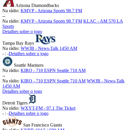
Arizona Diamondbacks
Na rádio:
KMVP - Arizona Sports 98.7 FM
-
-
Na rádio:
KMVP - Arizona Sports 98.7 FM
KLAC - AM 570 LA
Sports
Detalhes sobre o jogo
Tampa Bay Rays
Na rádio:
WWJB - News-Talk 1450 AM
-
:
-
Detalhes sobre o jogo
Seattle Mariners
Na rádio:
KIRO - 710 ESPN Seattle 710 AM
-
-
Na rádio:
KIRO - 710 ESPN Seattle 710 AM
WWJB - News-Talk
1450 AM
Detalhes sobre o jogo
Detroit Tigers
Na rádio:
WXYT-FM - 97.1 The Ticket
-
:
-
Detalhes sobre o jogo
San Francisco Giants