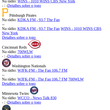
Na rádio:
WINS - 1010 WINS CBS New York
-
:
-
Detalhes sobre o jogo
Pittsburgh Pirates
Na rádio:
KDKA FM - 93.7 The Fan
-
-
Na rádio:
KDKA FM - 93.7 The Fan
WINS - 1010 WINS CBS
New York
Detalhes sobre o jogo
Cincinnati Reds
Na rádio:
700WLW
-
:
-
Detalhes sobre o jogo
Washington Nationals
Na rádio:
WJFK-FM - The Fan 106.7 FM
-
-
Na rádio:
WJFK-FM - The Fan 106.7 FM
700WLW
Detalhes sobre o jogo
Minnesota Twins
Na rádio:
WCCO - News Talk 830
-
:
-
Detalhes sobre o jogo