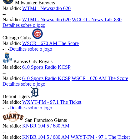
Milwaukee Brewers
Na rádio:
WTMJ - Newsradio 620
-
-
Na rádio:
WTMJ - Newsradio 620
WCCO - News Talk 830
Detalhes sobre o jogo
Chicago Cubs
Na rádio:
WSCR - 670 AM The Score
-
:
-
Detalhes sobre o jogo
Kansas City Royals
Na rádio:
610 Sports Radio KCSP
-
-
Na rádio:
610 Sports Radio KCSP
WSCR - 670 AM The Score
Detalhes sobre o jogo
Detroit Tigers
Na rádio:
WXYT-FM - 97.1 The Ticket
-
:
-
Detalhes sobre o jogo
San Francisco Giants
Na rádio:
KNBR 104.5 / 680 AM
-
-
Na rádio:
KNBR 104.5 / 680 AM
WXYT-FM - 97.1 The Ticket