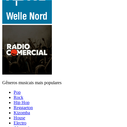
Gêneros musicais mais populares
Pop
Rock
Hip Hop
Reggaeton
Kizomba
House
Electro