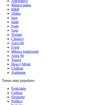
Alternativo
Música latina
R&B
Oldies
Jazz
Indie
Fado
Soul
Techno
Clássico
Anos 80
Forró
Música tradicional
Anos 90
Trance
Heavy Metal
Chillout
Ambiente
Temas mais populares
Noticiário
Cultura
Desporto
Política