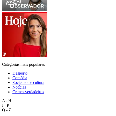
Categorias mais populares
Desporto
Comédia
Sociedade e cultura
Notícias
Crimes verdadeiros
A - H
I - P
Q - Z