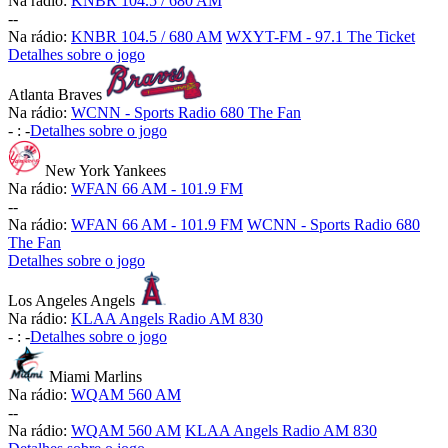
Na rádio:
KNBR 104.5 / 680 AM
-
-
Na rádio:
KNBR 104.5 / 680 AM
WXYT-FM - 97.1 The Ticket
Detalhes sobre o jogo
Atlanta Braves
Na rádio:
WCNN - Sports Radio 680 The Fan
-
:
-
Detalhes sobre o jogo
New York Yankees
Na rádio:
WFAN 66 AM - 101.9 FM
-
-
Na rádio:
WFAN 66 AM - 101.9 FM
WCNN - Sports Radio 680
The Fan
Detalhes sobre o jogo
Los Angeles Angels
Na rádio:
KLAA Angels Radio AM 830
-
:
-
Detalhes sobre o jogo
Miami Marlins
Na rádio:
WQAM 560 AM
-
-
Na rádio:
WQAM 560 AM
KLAA Angels Radio AM 830