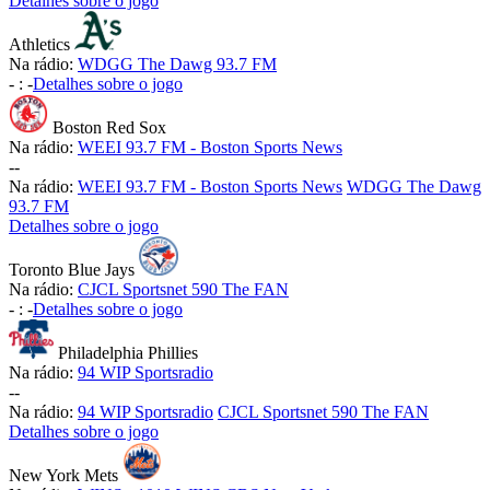
Detalhes sobre o jogo
Athletics
Na rádio:
WDGG The Dawg 93.7 FM
-
:
-
Detalhes sobre o jogo
Boston Red Sox
Na rádio:
WEEI 93.7 FM - Boston Sports News
-
-
Na rádio:
WEEI 93.7 FM - Boston Sports News
WDGG The Dawg
93.7 FM
Detalhes sobre o jogo
Toronto Blue Jays
Na rádio:
CJCL Sportsnet 590 The FAN
-
:
-
Detalhes sobre o jogo
Philadelphia Phillies
Na rádio:
94 WIP Sportsradio
-
-
Na rádio:
94 WIP Sportsradio
CJCL Sportsnet 590 The FAN
Detalhes sobre o jogo
New York Mets