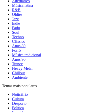
Alternativo
Música latina
R&B
Oldies
Jazz
Indie
Fado
Soul
Techno
Clássico
Anos 80
Forró
Música tradicional
Anos 90
Trance
Heavy Metal
Chillout
Ambiente
Temas mais populares
Noticiário
Cultura
Desporto
Política