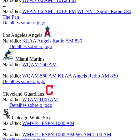
Na rádio:
WFAN 66 AM - 101.9 FM
-
-
Na rádio:
WFAN 66 AM - 101.9 FM
WCNN - Sports Radio 680
The Fan
Detalhes sobre o jogo
Los Angeles Angels
Na rádio:
KLAA Angels Radio AM 830
-
:
-
Detalhes sobre o jogo
Miami Marlins
Na rádio:
WQAM 560 AM
-
-
Na rádio:
WQAM 560 AM
KLAA Angels Radio AM 830
Detalhes sobre o jogo
Cleveland Guardians
Na rádio:
WTAM 1100 AM
-
:
-
Detalhes sobre o jogo
Chicago White Sox
Na rádio:
WMVP - ESPN 1000 AM
-
-
Na rádio:
WMVP - ESPN 1000 AM
WTAM 1100 AM