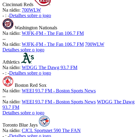
Cincinnati Reds
Na rádio:
700WLW
-
:
-
Detalhes sobre o jogo
Washington Nationals
Na rádio:
WJFK-FM - The Fan 106.7 FM
-
-
Na rádio:
WJFK-FM - The Fan 106.7 FM
700WLW
Detalhes sobre o jogo
Athletics
Na rádio:
WDGG The Dawg 93.7 FM
-
:
-
Detalhes sobre o jogo
Boston Red Sox
Na rádio:
WEEI 93.7 FM - Boston Sports News
-
-
Na rádio:
WEEI 93.7 FM - Boston Sports News
WDGG The Dawg
93.7 FM
Detalhes sobre o jogo
Toronto Blue Jays
Na rádio:
CJCL Sportsnet 590 The FAN
-
:
-
Detalhes sobre o jogo