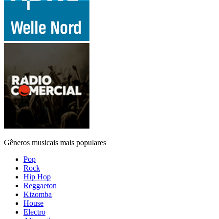
Gêneros musicais mais populares
Pop
Rock
Hip Hop
Reggaeton
Kizomba
House
Electro