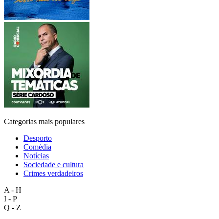
Categorias mais populares
Desporto
Comédia
Notícias
Sociedade e cultura
Crimes verdadeiros
A - H
I - P
Q - Z