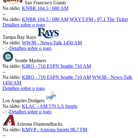
San Francisco Giants
Na rádio:
KNBR 104.5 / 680 AM
-
-
Na rádio:
KNBR 104.5 / 680 AM
WXYT-FM - 97.1 The Ticket
Detalhes sobre o jogo
Tampa Bay Rays
Na rádio:
WWJB - News-Talk 1450 AM
-
:
-
Detalhes sobre o jogo
Seattle Mariners
Na rádio:
KIRO - 710 ESPN Seattle 710 AM
-
-
Na rádio:
KIRO - 710 ESPN Seattle 710 AM
WWJB - News-Talk
1450 AM
Detalhes sobre o jogo
Los Angeles Dodgers
Na rádio:
KLAC - AM 570 LA Sports
-
:
-
Detalhes sobre o jogo
Arizona Diamondbacks
Na rádio:
KMVP - Arizona Sports 98.7 FM
-
-