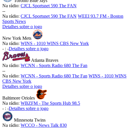
Toronto Blue Jays
Na rádio:
CJCL Sportsnet 590 The FAN
-
-
Na rádio:
CJCL Sportsnet 590 The FAN
WEEI 93.7 FM - Boston
Sports News
Detalhes sobre o jogo
New York Mets
Na rádio:
WINS - 1010 WINS CBS New York
-
:
-
Detalhes sobre o jogo
Atlanta Braves
Na rádio:
WCNN - Sports Radio 680 The Fan
-
-
Na rádio:
WCNN - Sports Radio 680 The Fan
WINS - 1010 WINS
CBS New York
Detalhes sobre o jogo
Baltimore Orioles
Na rádio:
WBZFM - The Sports Hub 98.5
-
:
-
Detalhes sobre o jogo
Minnesota Twins
Na rádio:
WCCO - News Talk 830