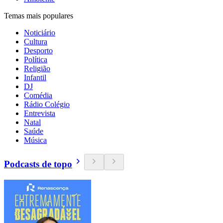
Temas mais populares
Noticiário
Cultura
Desporto
Política
Religião
Infantil
DJ
Comédia
Rádio Colégio
Entrevista
Natal
Saúde
Música
Podcasts de topo