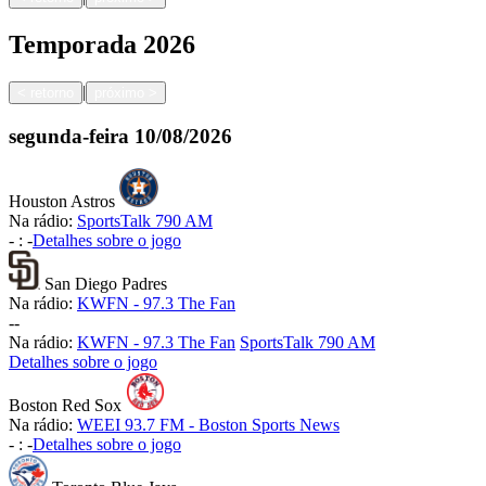
Temporada
2026
|
<
retorno
próximo
>
segunda-feira
10/08/2026
Houston Astros
Na rádio:
SportsTalk 790 AM
-
:
-
Detalhes sobre o jogo
San Diego Padres
Na rádio:
KWFN - 97.3 The Fan
-
-
Na rádio:
KWFN - 97.3 The Fan
SportsTalk 790 AM
Detalhes sobre o jogo
Boston Red Sox
Na rádio:
WEEI 93.7 FM - Boston Sports News
-
:
-
Detalhes sobre o jogo