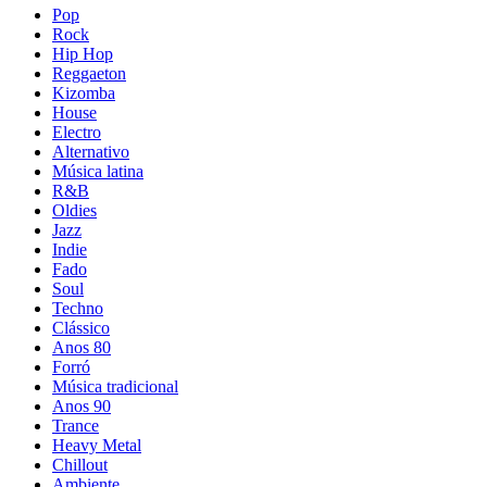
Pop
Rock
Hip Hop
Reggaeton
Kizomba
House
Electro
Alternativo
Música latina
R&B
Oldies
Jazz
Indie
Fado
Soul
Techno
Clássico
Anos 80
Forró
Música tradicional
Anos 90
Trance
Heavy Metal
Chillout
Ambiente