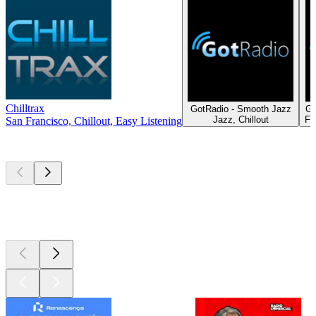
Chilltrax
GotRadio - Smooth Jazz
Go
Jazz, Chillout
Fi
San Francisco, Chillout, Easy Listening
Podcasts de
topo
Podcasts de
topo
Podcasts de
topo