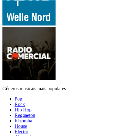
Gêneros musicais mais populares
Pop
Rock
Hip Hop
Reggaeton
Kizomba
House
Electro