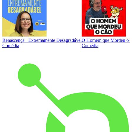
Renascença - Extremamente Desagradável
O Homem que Mordeu o 
Comédia
Comédia