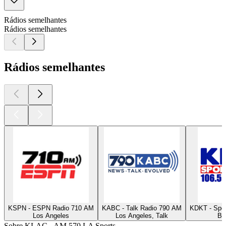
Rádios semelhantes
Rádios semelhantes
Rádios semelhantes
KSPN - ESPN Radio 710 AM
KABC - Talk Radio 790 AM
KDKT - Spor
Los Angeles
Los Angeles, Talk
Be
Sobre KLAC - AM 570 LA Sports