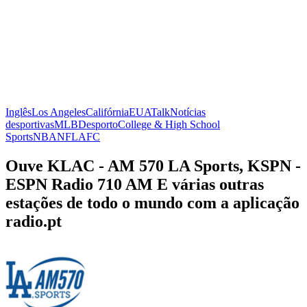
Inglês
Los Angeles
Califórnia
EUA
Talk
Notícias
desportivas
MLB
Desporto
College & High School
Sports
NBA
NFL
AFC
Ouve KLAC - AM 570 LA Sports, KSPN -
ESPN Radio 710 AM E várias outras
estações de todo o mundo com a aplicação
radio.pt