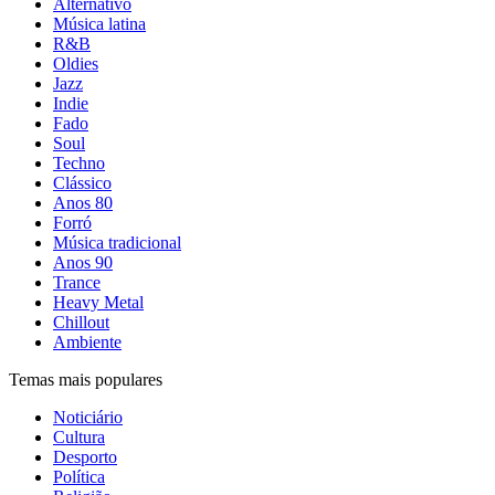
Alternativo
Música latina
R&B
Oldies
Jazz
Indie
Fado
Soul
Techno
Clássico
Anos 80
Forró
Música tradicional
Anos 90
Trance
Heavy Metal
Chillout
Ambiente
Temas mais populares
Noticiário
Cultura
Desporto
Política