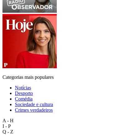
Categorias mais populares
Notícias
Desporto
Comédia
Sociedade e cultura
Crimes verdadeiros
A - H
I - P
Q - Z