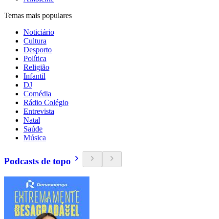
Temas mais populares
Noticiário
Cultura
Desporto
Política
Religião
Infantil
DJ
Comédia
Rádio Colégio
Entrevista
Natal
Saúde
Música
Podcasts de topo