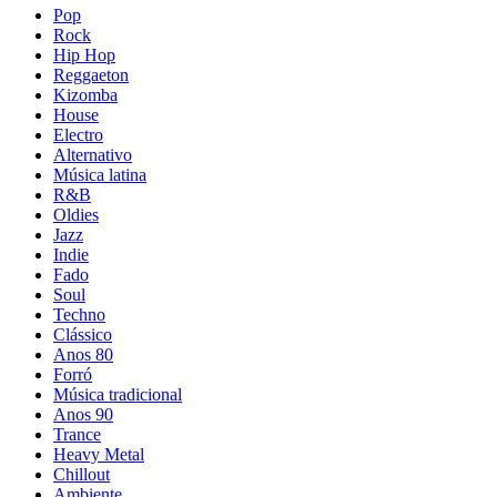
Pop
Rock
Hip Hop
Reggaeton
Kizomba
House
Electro
Alternativo
Música latina
R&B
Oldies
Jazz
Indie
Fado
Soul
Techno
Clássico
Anos 80
Forró
Música tradicional
Anos 90
Trance
Heavy Metal
Chillout
Ambiente