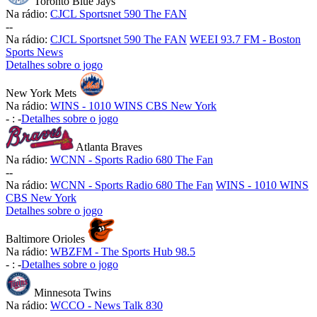
Toronto Blue Jays
Na rádio:
CJCL Sportsnet 590 The FAN
-
-
Na rádio:
CJCL Sportsnet 590 The FAN
WEEI 93.7 FM - Boston
Sports News
Detalhes sobre o jogo
New York Mets
Na rádio:
WINS - 1010 WINS CBS New York
-
:
-
Detalhes sobre o jogo
Atlanta Braves
Na rádio:
WCNN - Sports Radio 680 The Fan
-
-
Na rádio:
WCNN - Sports Radio 680 The Fan
WINS - 1010 WINS
CBS New York
Detalhes sobre o jogo
Baltimore Orioles
Na rádio:
WBZFM - The Sports Hub 98.5
-
:
-
Detalhes sobre o jogo
Minnesota Twins
Na rádio:
WCCO - News Talk 830