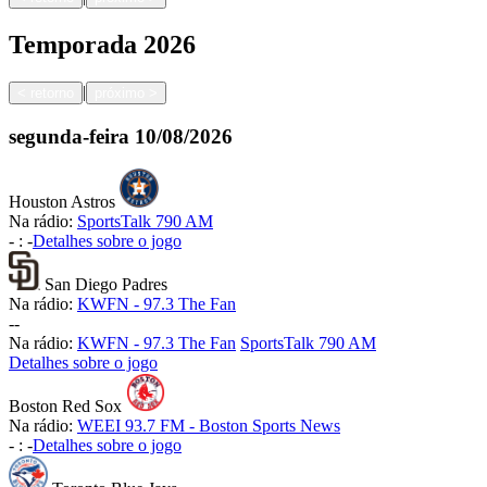
Temporada
2026
|
<
retorno
próximo
>
segunda-feira
10/08/2026
Houston Astros
Na rádio:
SportsTalk 790 AM
-
:
-
Detalhes sobre o jogo
San Diego Padres
Na rádio:
KWFN - 97.3 The Fan
-
-
Na rádio:
KWFN - 97.3 The Fan
SportsTalk 790 AM
Detalhes sobre o jogo
Boston Red Sox
Na rádio:
WEEI 93.7 FM - Boston Sports News
-
:
-
Detalhes sobre o jogo