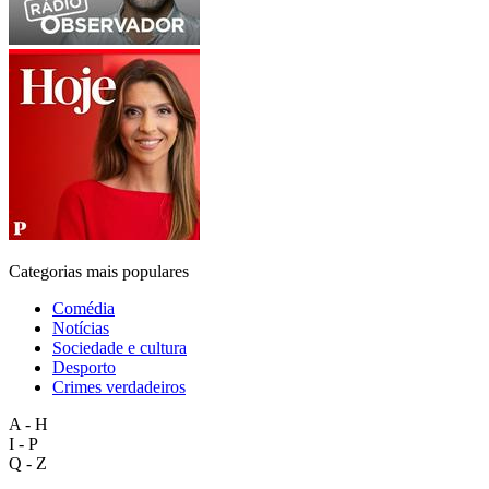
Categorias mais populares
Comédia
Notícias
Sociedade e cultura
Desporto
Crimes verdadeiros
A - H
I - P
Q - Z