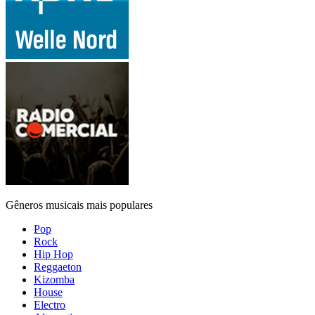
Gêneros musicais mais populares
Pop
Rock
Hip Hop
Reggaeton
Kizomba
House
Electro