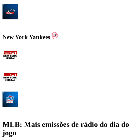
WEEI 93.7 FM - Boston Sports News
New York Yankees
ESPN New York 880 AM
ESPN New York 1050 AM
WFAN 66 AM - 101.9 FM
MLB: Mais emissões de rádio do dia do
jogo