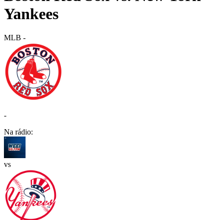
Yankees
MLB
-
-
Na rádio:
vs