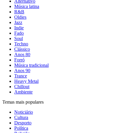
Alternativo
Música latina
R&B
Oldies
Jazz
Indie
Fado
Soul
Techno
Clássico
Anos 80
Forró
Música tradicional
Anos 90
Trance
Heavy Metal
Chillout
Ambiente
Temas mais populares
Noticiário
Cultura
Desporto
Política