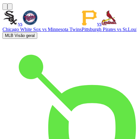
vs
vs
Chicago White Sox
vs
Minnesota Twins
Pittsburgh Pirates
vs
St.Louis
MLB Visão geral