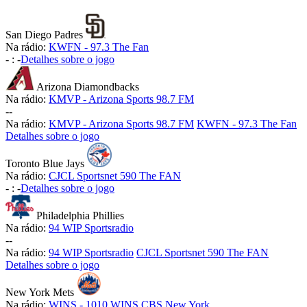
San Diego Padres
Na rádio:
KWFN - 97.3 The Fan
-
:
-
Detalhes sobre o jogo
Arizona Diamondbacks
Na rádio:
KMVP - Arizona Sports 98.7 FM
-
-
Na rádio:
KMVP - Arizona Sports 98.7 FM
KWFN - 97.3 The Fan
Detalhes sobre o jogo
Toronto Blue Jays
Na rádio:
CJCL Sportsnet 590 The FAN
-
:
-
Detalhes sobre o jogo
Philadelphia Phillies
Na rádio:
94 WIP Sportsradio
-
-
Na rádio:
94 WIP Sportsradio
CJCL Sportsnet 590 The FAN
Detalhes sobre o jogo
New York Mets
Na rádio:
WINS - 1010 WINS CBS New York