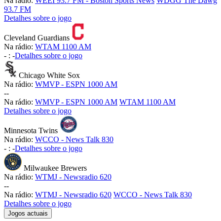
Na rádio:
WEEI 93.7 FM - Boston Sports News
WDGG The Dawg
93.7 FM
Detalhes sobre o jogo
Cleveland Guardians
Na rádio:
WTAM 1100 AM
-
:
-
Detalhes sobre o jogo
Chicago White Sox
Na rádio:
WMVP - ESPN 1000 AM
-
-
Na rádio:
WMVP - ESPN 1000 AM
WTAM 1100 AM
Detalhes sobre o jogo
Minnesota Twins
Na rádio:
WCCO - News Talk 830
-
:
-
Detalhes sobre o jogo
Milwaukee Brewers
Na rádio:
WTMJ - Newsradio 620
-
-
Na rádio:
WTMJ - Newsradio 620
WCCO - News Talk 830
Detalhes sobre o jogo
Jogos actuais