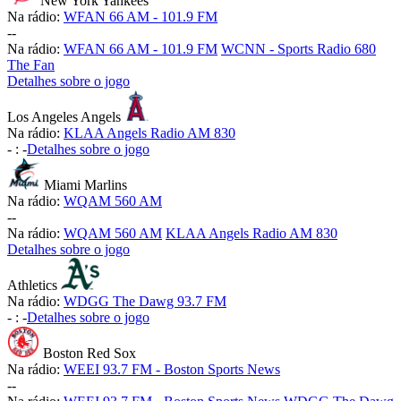
New York Yankees
Na rádio:
WFAN 66 AM - 101.9 FM
-
-
Na rádio:
WFAN 66 AM - 101.9 FM
WCNN - Sports Radio 680
The Fan
Detalhes sobre o jogo
Los Angeles Angels
Na rádio:
KLAA Angels Radio AM 830
-
:
-
Detalhes sobre o jogo
Miami Marlins
Na rádio:
WQAM 560 AM
-
-
Na rádio:
WQAM 560 AM
KLAA Angels Radio AM 830
Detalhes sobre o jogo
Athletics
Na rádio:
WDGG The Dawg 93.7 FM
-
:
-
Detalhes sobre o jogo
Boston Red Sox
Na rádio:
WEEI 93.7 FM - Boston Sports News
-
-