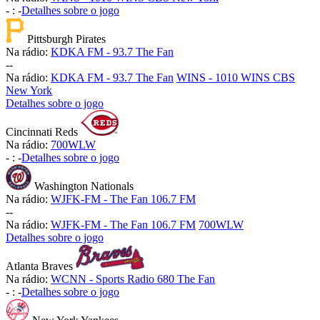
-
:
-
Detalhes sobre o jogo
Pittsburgh Pirates
Na rádio:
KDKA FM - 93.7 The Fan
-
-
Na rádio:
KDKA FM - 93.7 The Fan
WINS - 1010 WINS CBS
New York
Detalhes sobre o jogo
Cincinnati Reds
Na rádio:
700WLW
-
:
-
Detalhes sobre o jogo
Washington Nationals
Na rádio:
WJFK-FM - The Fan 106.7 FM
-
-
Na rádio:
WJFK-FM - The Fan 106.7 FM
700WLW
Detalhes sobre o jogo
Atlanta Braves
Na rádio:
WCNN - Sports Radio 680 The Fan
-
:
-
Detalhes sobre o jogo