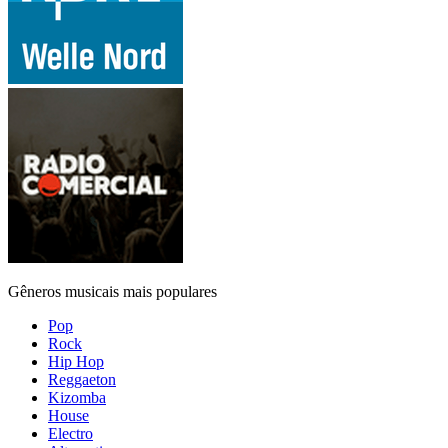
Gêneros musicais mais populares
Pop
Rock
Hip Hop
Reggaeton
Kizomba
House
Electro