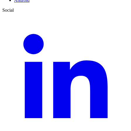
Android
Social