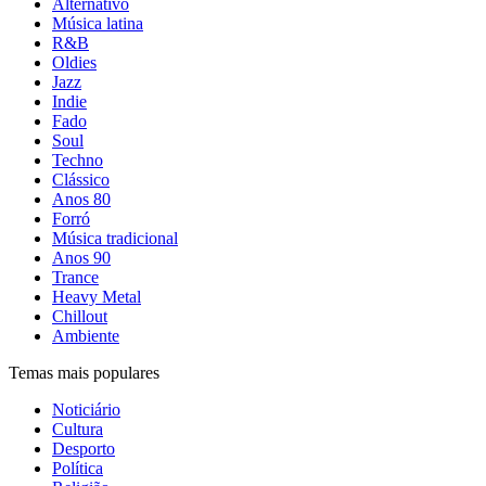
Alternativo
Música latina
R&B
Oldies
Jazz
Indie
Fado
Soul
Techno
Clássico
Anos 80
Forró
Música tradicional
Anos 90
Trance
Heavy Metal
Chillout
Ambiente
Temas mais populares
Noticiário
Cultura
Desporto
Política