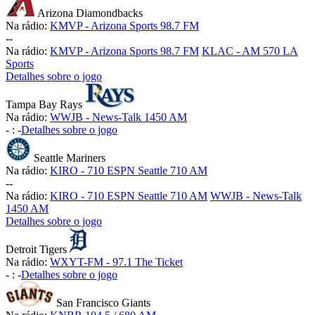
Arizona Diamondbacks
Na rádio:
KMVP - Arizona Sports 98.7 FM
-
-
Na rádio:
KMVP - Arizona Sports 98.7 FM
KLAC - AM 570 LA
Sports
Detalhes sobre o jogo
Tampa Bay Rays
Na rádio:
WWJB - News-Talk 1450 AM
-
:
-
Detalhes sobre o jogo
Seattle Mariners
Na rádio:
KIRO - 710 ESPN Seattle 710 AM
-
-
Na rádio:
KIRO - 710 ESPN Seattle 710 AM
WWJB - News-Talk
1450 AM
Detalhes sobre o jogo
Detroit Tigers
Na rádio:
WXYT-FM - 97.1 The Ticket
-
:
-
Detalhes sobre o jogo
San Francisco Giants