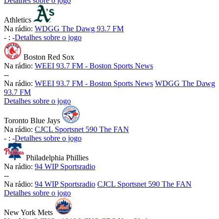
Detalhes sobre o jogo
Athletics
Na rádio:
WDGG The Dawg 93.7 FM
-
:
-
Detalhes sobre o jogo
Boston Red Sox
Na rádio:
WEEI 93.7 FM - Boston Sports News
-
-
Na rádio:
WEEI 93.7 FM - Boston Sports News
WDGG The Dawg
93.7 FM
Detalhes sobre o jogo
Toronto Blue Jays
Na rádio:
CJCL Sportsnet 590 The FAN
-
:
-
Detalhes sobre o jogo
Philadelphia Phillies
Na rádio:
94 WIP Sportsradio
-
-
Na rádio:
94 WIP Sportsradio
CJCL Sportsnet 590 The FAN
Detalhes sobre o jogo
New York Mets