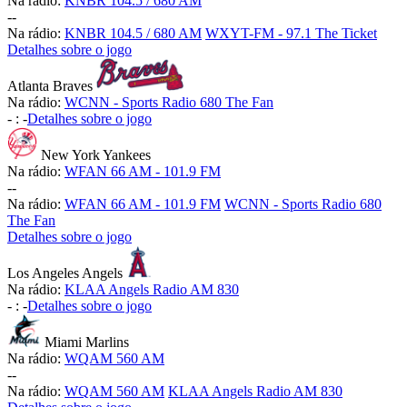
Na rádio:
KNBR 104.5 / 680 AM
-
-
Na rádio:
KNBR 104.5 / 680 AM
WXYT-FM - 97.1 The Ticket
Detalhes sobre o jogo
Atlanta Braves
Na rádio:
WCNN - Sports Radio 680 The Fan
-
:
-
Detalhes sobre o jogo
New York Yankees
Na rádio:
WFAN 66 AM - 101.9 FM
-
-
Na rádio:
WFAN 66 AM - 101.9 FM
WCNN - Sports Radio 680
The Fan
Detalhes sobre o jogo
Los Angeles Angels
Na rádio:
KLAA Angels Radio AM 830
-
:
-
Detalhes sobre o jogo
Miami Marlins
Na rádio:
WQAM 560 AM
-
-
Na rádio:
WQAM 560 AM
KLAA Angels Radio AM 830