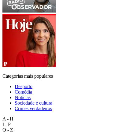
Categorias mais populares
Desporto
Comédia
Notícias
Sociedade e cultura
Crimes verdadeiros
A - H
I - P
Q - Z