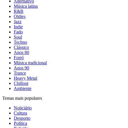
Alternativo
Música latina
R&B
Oldies
Jazz
Indie
Fado
Soul
Techno
Clássico
Anos 80
Forró
Música tradicional
Anos 90
Trance
Heavy Metal
Chillout
Ambiente
Temas mais populares
Noticiário
Cultura
Desporto
Política