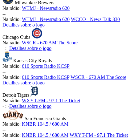
Milwaukee Brewers
Na rádio:
WTMJ - Newsradio 620
-
-
Na rádio:
WTMJ - Newsradio 620
WCCO - News Talk 830
Detalhes sobre o jogo
Chicago Cubs
Na rádio:
WSCR - 670 AM The Score
-
:
-
Detalhes sobre o jogo
Kansas City Royals
Na rádio:
610 Sports Radio KCSP
-
-
Na rádio:
610 Sports Radio KCSP
WSCR - 670 AM The Score
Detalhes sobre o jogo
Detroit Tigers
Na rádio:
WXYT-FM - 97.1 The Ticket
-
:
-
Detalhes sobre o jogo
San Francisco Giants
Na rádio:
KNBR 104.5 / 680 AM
-
-
Na rádio:
KNBR 104.5 / 680 AM
WXYT-FM - 97.1 The Ticket