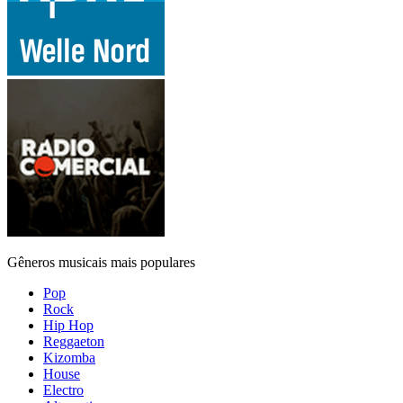
Gêneros musicais mais populares
Pop
Rock
Hip Hop
Reggaeton
Kizomba
House
Electro