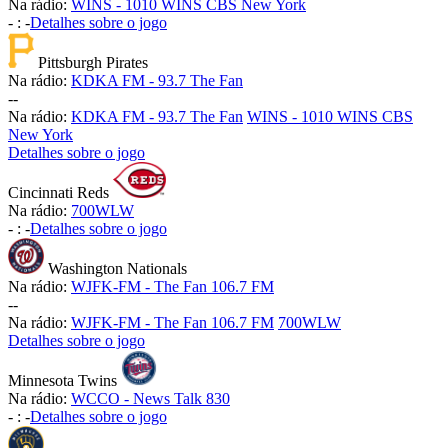
Na rádio:
WINS - 1010 WINS CBS New York
-
:
-
Detalhes sobre o jogo
Pittsburgh Pirates
Na rádio:
KDKA FM - 93.7 The Fan
-
-
Na rádio:
KDKA FM - 93.7 The Fan
WINS - 1010 WINS CBS
New York
Detalhes sobre o jogo
Cincinnati Reds
Na rádio:
700WLW
-
:
-
Detalhes sobre o jogo
Washington Nationals
Na rádio:
WJFK-FM - The Fan 106.7 FM
-
-
Na rádio:
WJFK-FM - The Fan 106.7 FM
700WLW
Detalhes sobre o jogo
Minnesota Twins
Na rádio:
WCCO - News Talk 830
-
:
-
Detalhes sobre o jogo