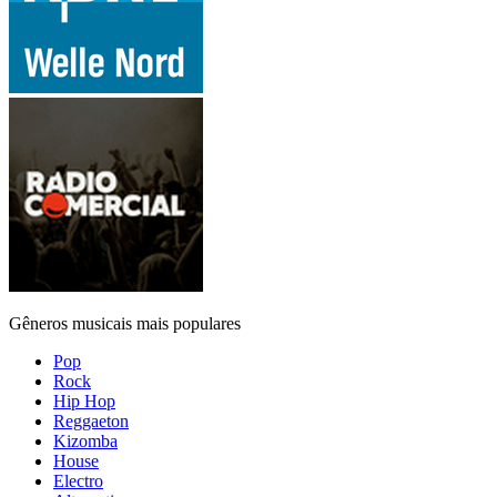
Gêneros musicais mais populares
Pop
Rock
Hip Hop
Reggaeton
Kizomba
House
Electro