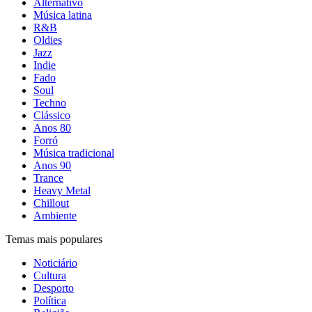
Alternativo
Música latina
R&B
Oldies
Jazz
Indie
Fado
Soul
Techno
Clássico
Anos 80
Forró
Música tradicional
Anos 90
Trance
Heavy Metal
Chillout
Ambiente
Temas mais populares
Noticiário
Cultura
Desporto
Política