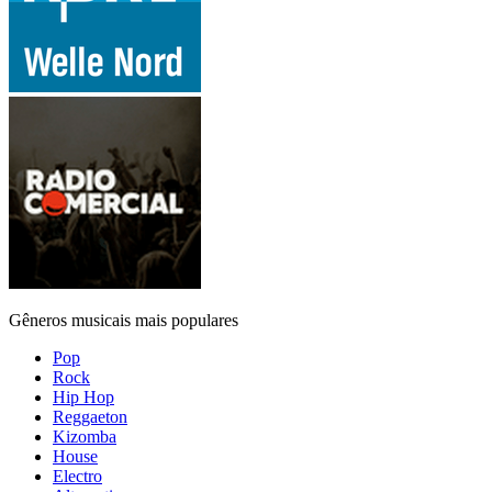
Gêneros musicais mais populares
Pop
Rock
Hip Hop
Reggaeton
Kizomba
House
Electro