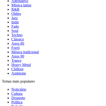
Alternativo
Música latina
R&B
Oldies
Jazz
Indie
Fado
Soul
Techno
Clássico
Anos 80
Forró
Música tradicional
Anos 90
Trance
Heavy Metal
Chillout
Ambiente
Temas mais populares
Noticiário
Cultura
Desporto
Política