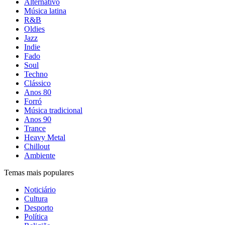
Alternativo
Música latina
R&B
Oldies
Jazz
Indie
Fado
Soul
Techno
Clássico
Anos 80
Forró
Música tradicional
Anos 90
Trance
Heavy Metal
Chillout
Ambiente
Temas mais populares
Noticiário
Cultura
Desporto
Política