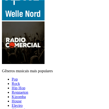
Gêneros musicais mais populares
Pop
Rock
Hip Hop
Reggaeton
Kizomba
House
Electro