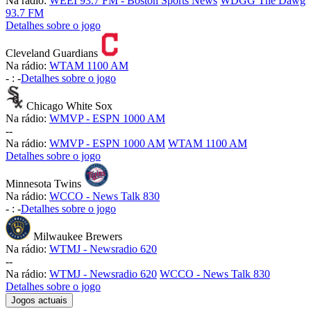
Na rádio:
WEEI 93.7 FM - Boston Sports News
WDGG The Dawg
93.7 FM
Detalhes sobre o jogo
Cleveland Guardians
Na rádio:
WTAM 1100 AM
-
:
-
Detalhes sobre o jogo
Chicago White Sox
Na rádio:
WMVP - ESPN 1000 AM
-
-
Na rádio:
WMVP - ESPN 1000 AM
WTAM 1100 AM
Detalhes sobre o jogo
Minnesota Twins
Na rádio:
WCCO - News Talk 830
-
:
-
Detalhes sobre o jogo
Milwaukee Brewers
Na rádio:
WTMJ - Newsradio 620
-
-
Na rádio:
WTMJ - Newsradio 620
WCCO - News Talk 830
Detalhes sobre o jogo
Jogos actuais