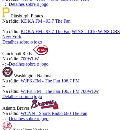
-
:
-
Detalhes sobre o jogo
Pittsburgh Pirates
Na rádio:
KDKA FM - 93.7 The Fan
-
-
Na rádio:
KDKA FM - 93.7 The Fan
WINS - 1010 WINS CBS
New York
Detalhes sobre o jogo
Cincinnati Reds
Na rádio:
700WLW
-
:
-
Detalhes sobre o jogo
Washington Nationals
Na rádio:
WJFK-FM - The Fan 106.7 FM
-
-
Na rádio:
WJFK-FM - The Fan 106.7 FM
700WLW
Detalhes sobre o jogo
Atlanta Braves
Na rádio:
WCNN - Sports Radio 680 The Fan
-
:
-
Detalhes sobre o jogo