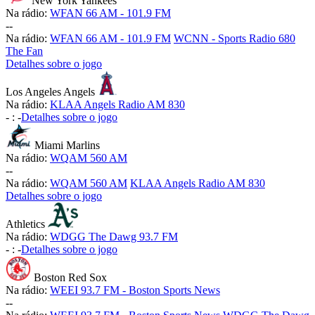
New York Yankees
Na rádio:
WFAN 66 AM - 101.9 FM
-
-
Na rádio:
WFAN 66 AM - 101.9 FM
WCNN - Sports Radio 680
The Fan
Detalhes sobre o jogo
Los Angeles Angels
Na rádio:
KLAA Angels Radio AM 830
-
:
-
Detalhes sobre o jogo
Miami Marlins
Na rádio:
WQAM 560 AM
-
-
Na rádio:
WQAM 560 AM
KLAA Angels Radio AM 830
Detalhes sobre o jogo
Athletics
Na rádio:
WDGG The Dawg 93.7 FM
-
:
-
Detalhes sobre o jogo
Boston Red Sox
Na rádio:
WEEI 93.7 FM - Boston Sports News
-
-