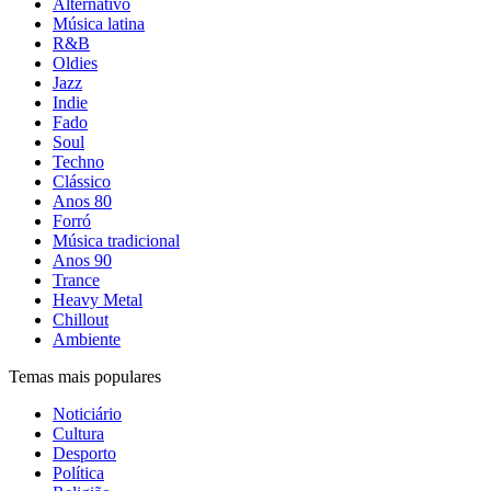
Alternativo
Música latina
R&B
Oldies
Jazz
Indie
Fado
Soul
Techno
Clássico
Anos 80
Forró
Música tradicional
Anos 90
Trance
Heavy Metal
Chillout
Ambiente
Temas mais populares
Noticiário
Cultura
Desporto
Política