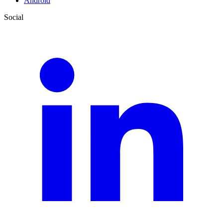
Android
Social