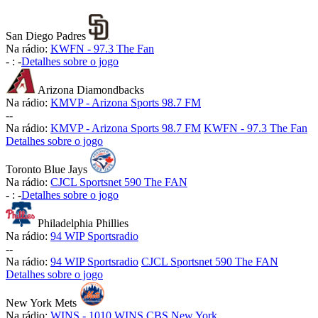
San Diego Padres
Na rádio:
KWFN - 97.3 The Fan
-
:
-
Detalhes sobre o jogo
Arizona Diamondbacks
Na rádio:
KMVP - Arizona Sports 98.7 FM
-
-
Na rádio:
KMVP - Arizona Sports 98.7 FM
KWFN - 97.3 The Fan
Detalhes sobre o jogo
Toronto Blue Jays
Na rádio:
CJCL Sportsnet 590 The FAN
-
:
-
Detalhes sobre o jogo
Philadelphia Phillies
Na rádio:
94 WIP Sportsradio
-
-
Na rádio:
94 WIP Sportsradio
CJCL Sportsnet 590 The FAN
Detalhes sobre o jogo
New York Mets
Na rádio:
WINS - 1010 WINS CBS New York