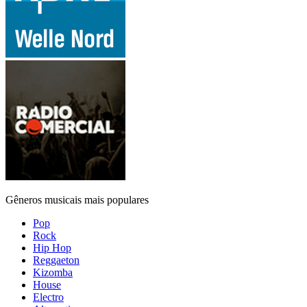
Gêneros musicais mais populares
Pop
Rock
Hip Hop
Reggaeton
Kizomba
House
Electro