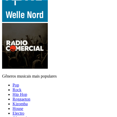
Gêneros musicais mais populares
Pop
Rock
Hip Hop
Reggaeton
Kizomba
House
Electro