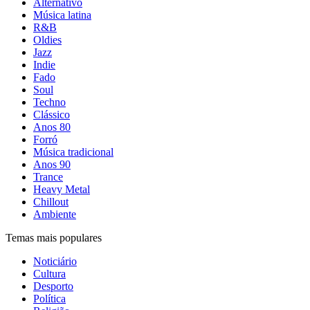
Alternativo
Música latina
R&B
Oldies
Jazz
Indie
Fado
Soul
Techno
Clássico
Anos 80
Forró
Música tradicional
Anos 90
Trance
Heavy Metal
Chillout
Ambiente
Temas mais populares
Noticiário
Cultura
Desporto
Política