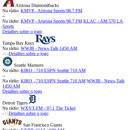
Arizona Diamondbacks
Na rádio:
KMVP - Arizona Sports 98.7 FM
-
-
Na rádio:
KMVP - Arizona Sports 98.7 FM
KLAC - AM 570 LA
Sports
Detalhes sobre o jogo
Tampa Bay Rays
Na rádio:
WWJB - News-Talk 1450 AM
-
:
-
Detalhes sobre o jogo
Seattle Mariners
Na rádio:
KIRO - 710 ESPN Seattle 710 AM
-
-
Na rádio:
KIRO - 710 ESPN Seattle 710 AM
WWJB - News-Talk
1450 AM
Detalhes sobre o jogo
Detroit Tigers
Na rádio:
WXYT-FM - 97.1 The Ticket
-
:
-
Detalhes sobre o jogo
San Francisco Giants