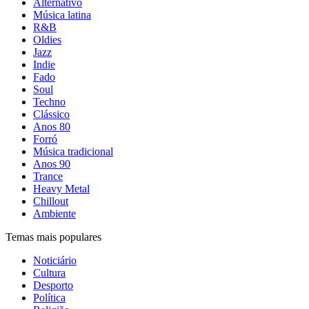
Alternativo
Música latina
R&B
Oldies
Jazz
Indie
Fado
Soul
Techno
Clássico
Anos 80
Forró
Música tradicional
Anos 90
Trance
Heavy Metal
Chillout
Ambiente
Temas mais populares
Noticiário
Cultura
Desporto
Política