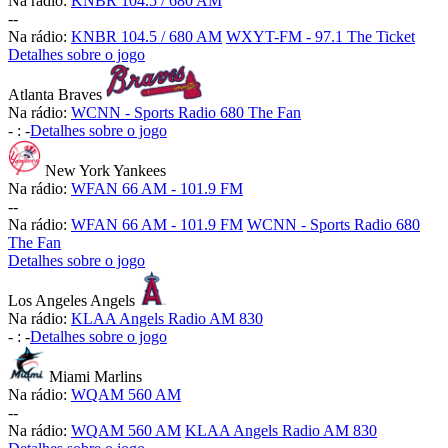
Na rádio:
KNBR 104.5 / 680 AM
-
-
Na rádio:
KNBR 104.5 / 680 AM
WXYT-FM - 97.1 The Ticket
Detalhes sobre o jogo
Atlanta Braves
Na rádio:
WCNN - Sports Radio 680 The Fan
-
:
-
Detalhes sobre o jogo
New York Yankees
Na rádio:
WFAN 66 AM - 101.9 FM
-
-
Na rádio:
WFAN 66 AM - 101.9 FM
WCNN - Sports Radio 680
The Fan
Detalhes sobre o jogo
Los Angeles Angels
Na rádio:
KLAA Angels Radio AM 830
-
:
-
Detalhes sobre o jogo
Miami Marlins
Na rádio:
WQAM 560 AM
-
-
Na rádio:
WQAM 560 AM
KLAA Angels Radio AM 830