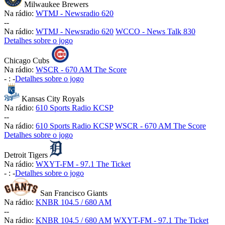
Milwaukee Brewers
Na rádio:
WTMJ - Newsradio 620
-
-
Na rádio:
WTMJ - Newsradio 620
WCCO - News Talk 830
Detalhes sobre o jogo
Chicago Cubs
Na rádio:
WSCR - 670 AM The Score
-
:
-
Detalhes sobre o jogo
Kansas City Royals
Na rádio:
610 Sports Radio KCSP
-
-
Na rádio:
610 Sports Radio KCSP
WSCR - 670 AM The Score
Detalhes sobre o jogo
Detroit Tigers
Na rádio:
WXYT-FM - 97.1 The Ticket
-
:
-
Detalhes sobre o jogo
San Francisco Giants
Na rádio:
KNBR 104.5 / 680 AM
-
-
Na rádio:
KNBR 104.5 / 680 AM
WXYT-FM - 97.1 The Ticket