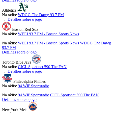
Detalhes sobre o jogo
Athletics
Na rádio:
WDGG The Dawg 93.7 FM
-
:
-
Detalhes sobre o jogo
Boston Red Sox
Na rádio:
WEEI 93.7 FM - Boston Sports News
-
-
Na rádio:
WEEI 93.7 FM - Boston Sports News
WDGG The Dawg
93.7 FM
Detalhes sobre o jogo
Toronto Blue Jays
Na rádio:
CJCL Sportsnet 590 The FAN
-
:
-
Detalhes sobre o jogo
Philadelphia Phillies
Na rádio:
94 WIP Sportsradio
-
-
Na rádio:
94 WIP Sportsradio
CJCL Sportsnet 590 The FAN
Detalhes sobre o jogo
New York Mets