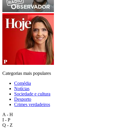
Categorias mais populares
Comédia
Notícias
Sociedade e cultura
Desporto
Crimes verdadeiros
A - H
I - P
Q - Z