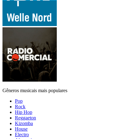
Gêneros musicais mais populares
Pop
Rock
Hip Hop
Reggaeton
Kizomba
House
Electro