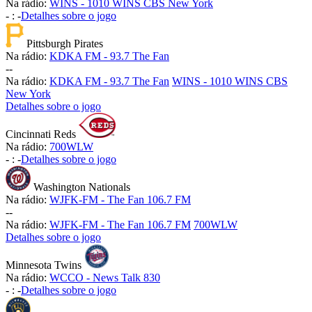
Na rádio:
WINS - 1010 WINS CBS New York
-
:
-
Detalhes sobre o jogo
Pittsburgh Pirates
Na rádio:
KDKA FM - 93.7 The Fan
-
-
Na rádio:
KDKA FM - 93.7 The Fan
WINS - 1010 WINS CBS
New York
Detalhes sobre o jogo
Cincinnati Reds
Na rádio:
700WLW
-
:
-
Detalhes sobre o jogo
Washington Nationals
Na rádio:
WJFK-FM - The Fan 106.7 FM
-
-
Na rádio:
WJFK-FM - The Fan 106.7 FM
700WLW
Detalhes sobre o jogo
Minnesota Twins
Na rádio:
WCCO - News Talk 830
-
:
-
Detalhes sobre o jogo