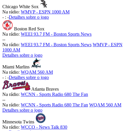
Chicago White Sox
Na rádio:
WMVP - ESPN 1000 AM
-
:
-
Detalhes sobre o jogo
Boston Red Sox
Na rádio:
WEEI 93.7 FM - Boston Sports News
-
-
Na rádio:
WEEI 93.7 FM - Boston Sports News
WMVP - ESPN
1000 AM
Detalhes sobre o jogo
Miami Marlins
Na rádio:
WQAM 560 AM
-
:
-
Detalhes sobre o jogo
Atlanta Braves
Na rádio:
WCNN - Sports Radio 680 The Fan
-
-
Na rádio:
WCNN - Sports Radio 680 The Fan
WQAM 560 AM
Detalhes sobre o jogo
Minnesota Twins
Na rádio:
WCCO - News Talk 830