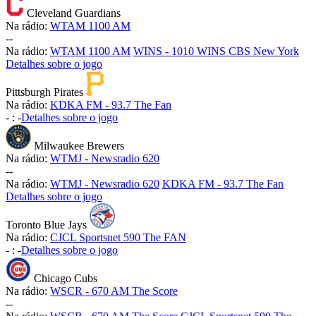
Cleveland Guardians
Na rádio:
WTAM 1100 AM
-
-
Na rádio:
WTAM 1100 AM
WINS - 1010 WINS CBS New York
Detalhes sobre o jogo
Pittsburgh Pirates
Na rádio:
KDKA FM - 93.7 The Fan
-
:
-
Detalhes sobre o jogo
Milwaukee Brewers
Na rádio:
WTMJ - Newsradio 620
-
-
Na rádio:
WTMJ - Newsradio 620
KDKA FM - 93.7 The Fan
Detalhes sobre o jogo
Toronto Blue Jays
Na rádio:
CJCL Sportsnet 590 The FAN
-
:
-
Detalhes sobre o jogo
Chicago Cubs
Na rádio:
WSCR - 670 AM The Score
-
-