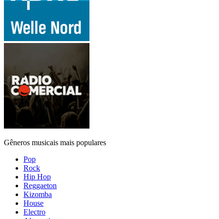
Gêneros musicais mais populares
Pop
Rock
Hip Hop
Reggaeton
Kizomba
House
Electro