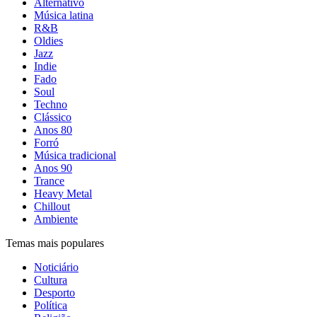
Alternativo
Música latina
R&B
Oldies
Jazz
Indie
Fado
Soul
Techno
Clássico
Anos 80
Forró
Música tradicional
Anos 90
Trance
Heavy Metal
Chillout
Ambiente
Temas mais populares
Noticiário
Cultura
Desporto
Política