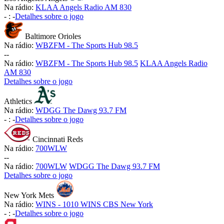
Na rádio:
KLAA Angels Radio AM 830
-
:
-
Detalhes sobre o jogo
Baltimore Orioles
Na rádio:
WBZFM - The Sports Hub 98.5
-
-
Na rádio:
WBZFM - The Sports Hub 98.5
KLAA Angels Radio
AM 830
Detalhes sobre o jogo
Athletics
Na rádio:
WDGG The Dawg 93.7 FM
-
:
-
Detalhes sobre o jogo
Cincinnati Reds
Na rádio:
700WLW
-
-
Na rádio:
700WLW
WDGG The Dawg 93.7 FM
Detalhes sobre o jogo
New York Mets
Na rádio:
WINS - 1010 WINS CBS New York
-
:
-
Detalhes sobre o jogo