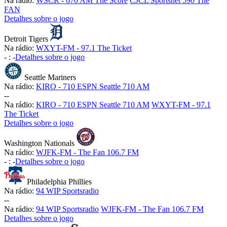
Na rádio:
WSCR - 670 AM The Score
CJCL Sportsnet 590 The
FAN
Detalhes sobre o jogo
Detroit Tigers
Na rádio:
WXYT-FM - 97.1 The Ticket
-
:
-
Detalhes sobre o jogo
Seattle Mariners
Na rádio:
KIRO - 710 ESPN Seattle 710 AM
-
-
Na rádio:
KIRO - 710 ESPN Seattle 710 AM
WXYT-FM - 97.1
The Ticket
Detalhes sobre o jogo
Washington Nationals
Na rádio:
WJFK-FM - The Fan 106.7 FM
-
:
-
Detalhes sobre o jogo
Philadelphia Phillies
Na rádio:
94 WIP Sportsradio
-
-
Na rádio:
94 WIP Sportsradio
WJFK-FM - The Fan 106.7 FM
Detalhes sobre o jogo