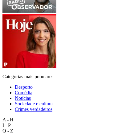
Categorias mais populares
Desporto
Comédia
Notícias
Sociedade e cultura
Crimes verdadeiros
A - H
I - P
Q - Z