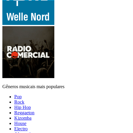
Gêneros musicais mais populares
Pop
Rock
Hip Hop
Reggaeton
Kizomba
House
Electro