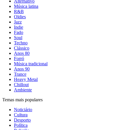
Alternativo
Música latina
R&B
Oldies
Jazz
Indie
Fado
Soul
Techno
Clássico
Anos 80
Forró
Música tradicional
Anos 90
Trance
Heavy Metal
Chillout
Ambiente
Temas mais populares
Noticiário
Cultura
Desporto
Política