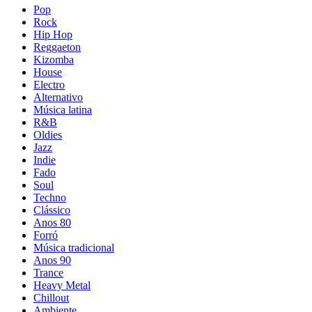
Pop
Rock
Hip Hop
Reggaeton
Kizomba
House
Electro
Alternativo
Música latina
R&B
Oldies
Jazz
Indie
Fado
Soul
Techno
Clássico
Anos 80
Forró
Música tradicional
Anos 90
Trance
Heavy Metal
Chillout
Ambiente