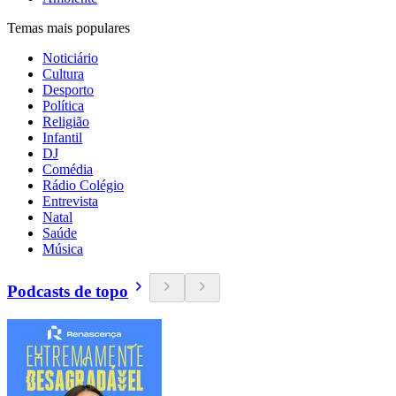
Temas mais populares
Noticiário
Cultura
Desporto
Política
Religião
Infantil
DJ
Comédia
Rádio Colégio
Entrevista
Natal
Saúde
Música
Podcasts de topo