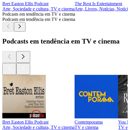
Bret Easton Ellis Podcast
The Rest Is Entertainment
Arte, Sociedade e cultura, TV e cinema
Arte, Livros, Notícias, Notíc
Podcasts em tendência em TV e cinema
Podcasts em tendência em TV e cinema
Podcasts em tendência em TV e cinema
Bret Easton Ellis Podcast
Contemporama
You M
Arte, Sociedade e cultura, TV e cinema
TV e cinema
TV e 