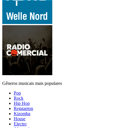
Gêneros musicais mais populares
Pop
Rock
Hip Hop
Reggaeton
Kizomba
House
Electro