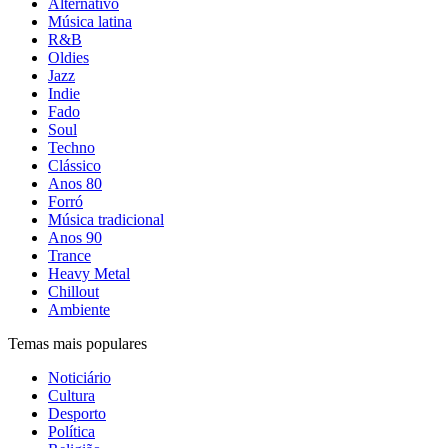
Alternativo
Música latina
R&B
Oldies
Jazz
Indie
Fado
Soul
Techno
Clássico
Anos 80
Forró
Música tradicional
Anos 90
Trance
Heavy Metal
Chillout
Ambiente
Temas mais populares
Noticiário
Cultura
Desporto
Política