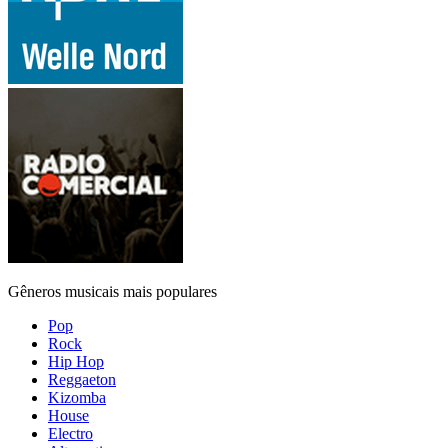
Gêneros musicais mais populares
Pop
Rock
Hip Hop
Reggaeton
Kizomba
House
Electro