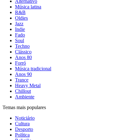
Alternativo
Música latina
R&B
Oldies
Jazz
Indie
Fado
Soul
Techno
Clássico
Anos 80
Forró
Música tradicional
Anos 90
Trance
Heavy Metal
Chillout
Ambiente
Temas mais populares
Noticiário
Cultura
Desporto
Política