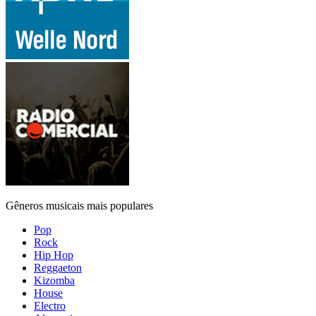
Gêneros musicais mais populares
Pop
Rock
Hip Hop
Reggaeton
Kizomba
House
Electro