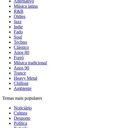
Alternativo
Música latina
R&B
Oldies
Jazz
Indie
Fado
Soul
Techno
Clássico
Anos 80
Forró
Música tradicional
Anos 90
Trance
Heavy Metal
Chillout
Ambiente
Temas mais populares
Noticiário
Cultura
Desporto
Política