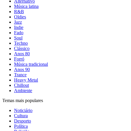
Alternativo
Música latina
R&B
Oldies
Jazz
Indie
Fado
Soul
Techno
Clássico
Anos 80
Forró
Música tradicional
Anos 90
Trance
Heavy Metal
Chillout
Ambiente
Temas mais populares
Noticiário
Cultura
Desporto
Política