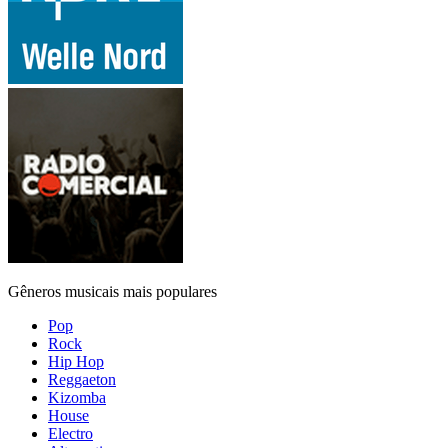
Gêneros musicais mais populares
Pop
Rock
Hip Hop
Reggaeton
Kizomba
House
Electro