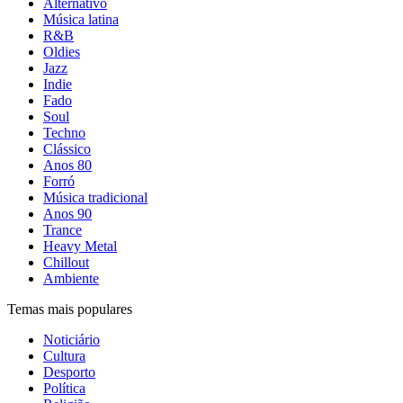
Alternativo
Música latina
R&B
Oldies
Jazz
Indie
Fado
Soul
Techno
Clássico
Anos 80
Forró
Música tradicional
Anos 90
Trance
Heavy Metal
Chillout
Ambiente
Temas mais populares
Noticiário
Cultura
Desporto
Política