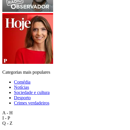
Categorias mais populares
Comédia
Notícias
Sociedade e cultura
Desporto
Crimes verdadeiros
A - H
I - P
Q - Z