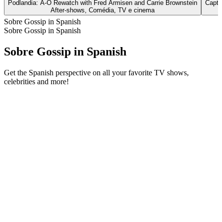
Podlandia: A-O Rewatch with Fred Armisen and Carrie Brownstein
Capta
After‑shows, Comédia, TV e cinema
Sobre Gossip in Spanish
Sobre Gossip in Spanish
Sobre Gossip in Spanish
Get the Spanish perspective on all your favorite TV shows,
celebrities and more!
Sítio Web de podcast