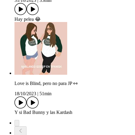
31/10/2023
|
35min
Hay pelea 😂
Love is Blind, pero no para JP 👀
18/10/2023
|
51min
Y si Bad Bunny y las Kardash