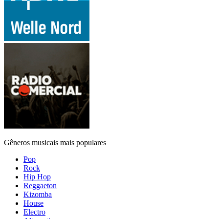
Gêneros musicais mais populares
Pop
Rock
Hip Hop
Reggaeton
Kizomba
House
Electro