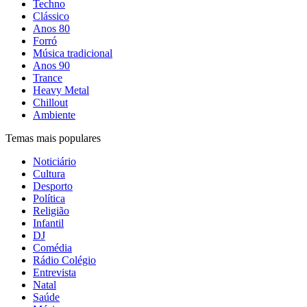
Techno
Clássico
Anos 80
Forró
Música tradicional
Anos 90
Trance
Heavy Metal
Chillout
Ambiente
Temas mais populares
Noticiário
Cultura
Desporto
Política
Religião
Infantil
DJ
Comédia
Rádio Colégio
Entrevista
Natal
Saúde