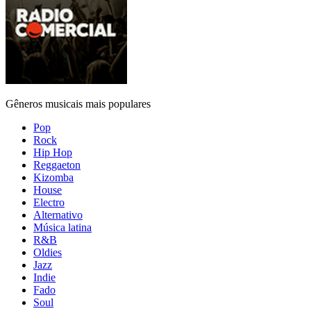
Gêneros musicais mais populares
Pop
Rock
Hip Hop
Reggaeton
Kizomba
House
Electro
Alternativo
Música latina
R&B
Oldies
Jazz
Indie
Fado
Soul