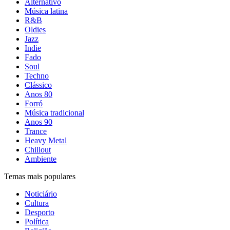
Alternativo
Música latina
R&B
Oldies
Jazz
Indie
Fado
Soul
Techno
Clássico
Anos 80
Forró
Música tradicional
Anos 90
Trance
Heavy Metal
Chillout
Ambiente
Temas mais populares
Noticiário
Cultura
Desporto
Política