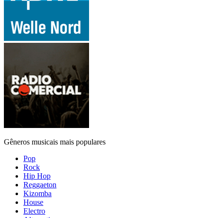
Gêneros musicais mais populares
Pop
Rock
Hip Hop
Reggaeton
Kizomba
House
Electro