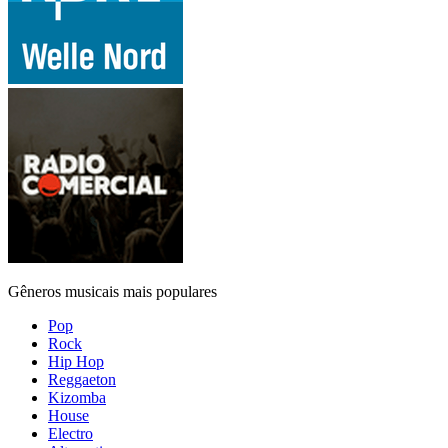
Gêneros musicais mais populares
Pop
Rock
Hip Hop
Reggaeton
Kizomba
House
Electro