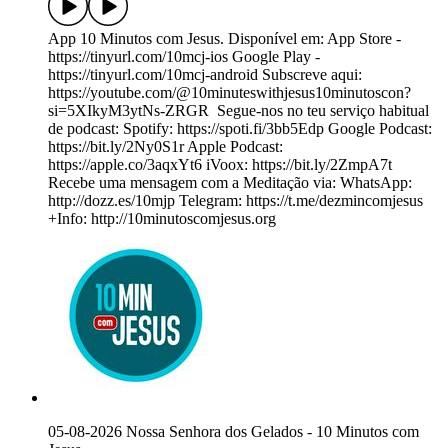
App 10 Minutos com Jesus. Disponível em: App Store -
https://tinyurl.com/10mcj-ios Google Play -
https://tinyurl.com/10mcj-android Subscreve aqui:
https://youtube.com/@10minuteswithjesus10minutoscon?
si=5XIkyM3ytNs-ZRGR ️ Segue-nos no teu serviço habitual
de podcast: Spotify: https://spoti.fi/3bb5Edp Google Podcast:
https://bit.ly/2Ny0S1r Apple Podcast:
https://apple.co/3aqxYt6 iVoox: https://bit.ly/2ZmpA7t
Recebe uma mensagem com a Meditação via: WhatsApp:
http://dozz.es/10mjp Telegram: https://t.me/dezmincomjesus
+Info: http://10minutoscomjesus.org
05-08-2026 Nossa Senhora dos Gelados - 10 Minutos com