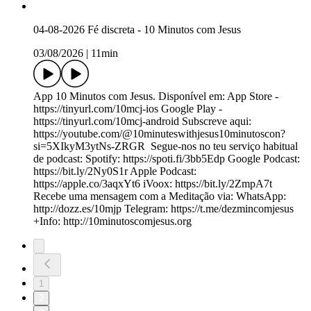
04-08-2026 Fé discreta - 10 Minutos com Jesus
03/08/2026
|
11min
App 10 Minutos com Jesus. Disponível em: App Store -
https://tinyurl.com/10mcj-ios Google Play -
https://tinyurl.com/10mcj-android Subscreve aqui:
https://youtube.com/@10minuteswithjesus10minutoscon?
si=5XIkyM3ytNs-ZRGR ️ Segue-nos no teu serviço habitual
de podcast: Spotify: https://spoti.fi/3bb5Edp Google Podcast:
https://bit.ly/2Ny0S1r Apple Podcast:
https://apple.co/3aqxYt6 iVoox: https://bit.ly/2ZmpA7t
Recebe uma mensagem com a Meditação via: WhatsApp:
http://dozz.es/10mjp Telegram: https://t.me/dezmincomjesus
+Info: http://10minutoscomjesus.org
1
2