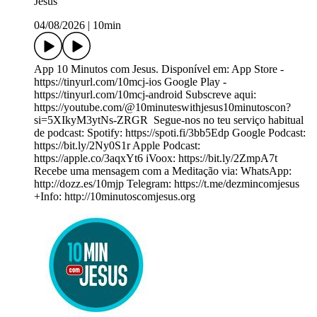
Jesus
04/08/2026
|
10min
App 10 Minutos com Jesus. Disponível em: App Store -
https://tinyurl.com/10mcj-ios Google Play -
https://tinyurl.com/10mcj-android Subscreve aqui:
https://youtube.com/@10minuteswithjesus10minutoscon?
si=5XIkyM3ytNs-ZRGR ️ Segue-nos no teu serviço habitual
de podcast: Spotify: https://spoti.fi/3bb5Edp Google Podcast:
https://bit.ly/2Ny0S1r Apple Podcast:
https://apple.co/3aqxYt6 iVoox: https://bit.ly/2ZmpA7t
Recebe uma mensagem com a Meditação via: WhatsApp:
http://dozz.es/10mjp Telegram: https://t.me/dezmincomjesus
+Info: http://10minutoscomjesus.org