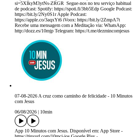
si=5XIkyM3ytNs-ZRGR ️ Segue-nos no teu serviço habitual
de podcast: Spotify: https://spoti.fi/3bb5Edp Google Podcast:
https://bit.ly/2Ny0S1r Apple Podcast:
https://apple.co/3aqxYt6 iVoox: https://bit.ly/2ZmpA7t
Recebe uma mensagem com a Meditação via: WhatsApp:
http://dozz.es/10mjp Telegram: https://t.me/dezmincomjesus
07-08-2026 A cruz como caminho de felicidade - 10 Minutos
com Jesus
06/08/2026
|
10min
App 10 Minutos com Jesus. Disponível em: App Store -
https://tinyurl.com/10mcj-ios Google Play -