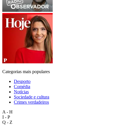
Categorias mais populares
Desporto
Comédia
Notícias
Sociedade e cultura
Crimes verdadeiros
A - H
I - P
Q - Z