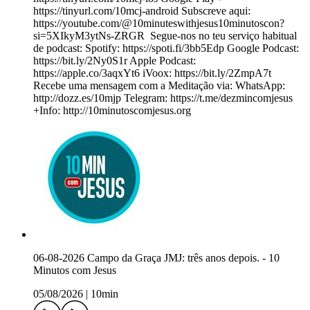
https://tinyurl.com/10mcj-android Subscreve aqui:
https://youtube.com/@10minuteswithjesus10minutoscon?
si=5XIkyM3ytNs-ZRGR ️ Segue-nos no teu serviço habitual
de podcast: Spotify: https://spoti.fi/3bb5Edp Google Podcast:
https://bit.ly/2Ny0S1r Apple Podcast:
https://apple.co/3aqxYt6 iVoox: https://bit.ly/2ZmpA7t
Recebe uma mensagem com a Meditação via: WhatsApp:
http://dozz.es/10mjp Telegram: https://t.me/dezmincomjesus
+Info: http://10minutoscomjesus.org
06-08-2026 Campo da Graça JMJ: três anos depois. - 10
Minutos com Jesus
05/08/2026
|
10min