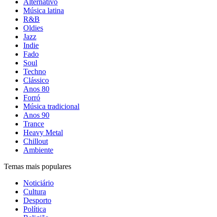
Alternativo
Música latina
R&B
Oldies
Jazz
Indie
Fado
Soul
Techno
Clássico
Anos 80
Forró
Música tradicional
Anos 90
Trance
Heavy Metal
Chillout
Ambiente
Temas mais populares
Noticiário
Cultura
Desporto
Política