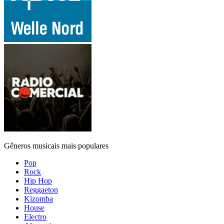
Gêneros musicais mais populares
Pop
Rock
Hip Hop
Reggaeton
Kizomba
House
Electro