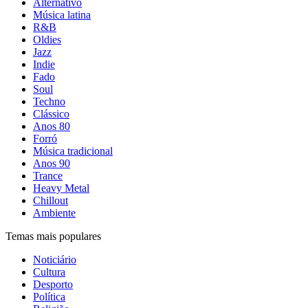
Alternativo
Música latina
R&B
Oldies
Jazz
Indie
Fado
Soul
Techno
Clássico
Anos 80
Forró
Música tradicional
Anos 90
Trance
Heavy Metal
Chillout
Ambiente
Temas mais populares
Noticiário
Cultura
Desporto
Política