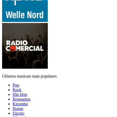
Gêneros musicais mais populares
Pop
Rock
Hip Hop
Reggaeton
Kizomba
House
Electro