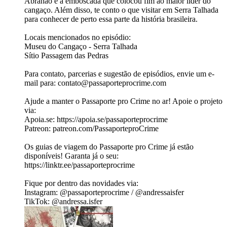
Abrahão e a emboscada que colocou fim ao maior líder do
cangaço. Além disso, te conto o que visitar em Serra Talhada
para conhecer de perto essa parte da história brasileira.
Locais mencionados no episódio:
Museu do Cangaço - Serra Talhada
Sítio Passagem das Pedras
Para contato, parcerias e sugestão de episódios, envie um e-
mail para: ⁠contato@passaporteprocrime.com
Ajude a manter o Passaporte pro Crime no ar! Apoie o projeto
via:
Apoia.se⁠: ⁠https://apoia.se/passaporteprocrime⁠
Patreon: ⁠patreon.com/PassaporteproCrime⁠
Os guias de viagem do Passaporte pro Crime já estão
disponíveis! Garanta já o seu:
https://linktr.ee/passaporteprocrime
Fique por dentro das novidades via:
Instagram: @passaporteprocrime / @andressaisfer
TikTok: @andressa.isfer