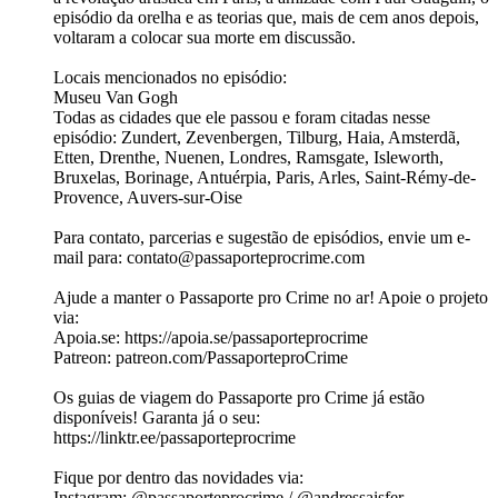
episódio da orelha e as teorias que, mais de cem anos depois,
voltaram a colocar sua morte em discussão.
Locais mencionados no episódio:
Museu Van Gogh
Todas as cidades que ele passou e foram citadas nesse
episódio: Zundert, Zevenbergen, Tilburg, Haia, Amsterdã,
Etten, Drenthe, Nuenen, Londres, Ramsgate, Isleworth,
Bruxelas, Borinage, Antuérpia, Paris, Arles, Saint-Rémy-de-
Provence, Auvers-sur-Oise
Para contato, parcerias e sugestão de episódios, envie um e-
mail para: ⁠contato@passaporteprocrime.com
Ajude a manter o Passaporte pro Crime no ar! Apoie o projeto
via:
Apoia.se⁠: ⁠https://apoia.se/passaporteprocrime⁠
Patreon: ⁠patreon.com/PassaporteproCrime⁠
Os guias de viagem do Passaporte pro Crime já estão
disponíveis! Garanta já o seu:
https://linktr.ee/passaporteprocrime
Fique por dentro das novidades via:
Instagram: @passaporteprocrime / @andressaisfer