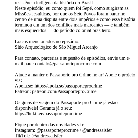
resistência indígena da história do Brasil.
Neste episódio, eu conto quem foi Sepé, como surgiram as
Missões Jesuíticas, por que os Sete Povos foram parar no
centro de uma disputa entre dois impérios e como essa história
terminou em um dos conflitos mais marcantes — e também
mais esquecidos — do período colonial brasileiro.
Locais mencionados no episódio:
Sítio Arqueológico de São Miguel Arcanjo
Para contato, parcerias e sugestão de episódios, envie um e-
mail para: ⁠contato@passaporteprocrime.com
Ajude a manter o Passaporte pro Crime no ar! Apoie o projeto
via:
Apoia.se⁠: ⁠https://apoia.se/passaporteprocrime⁠
Patreon: ⁠patreon.com/PassaporteproCrime⁠
Os guias de viagem do Passaporte pro Crime já estão
disponíveis! Garanta já o seu:
https://linktr.ee/passaporteprocrime
Fique por dentro das novidades via:
Instagram: @passaporteprocrime / @andressaisfer
TikTok: @andressa.isfer