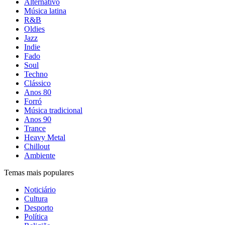
Alternativo
Música latina
R&B
Oldies
Jazz
Indie
Fado
Soul
Techno
Clássico
Anos 80
Forró
Música tradicional
Anos 90
Trance
Heavy Metal
Chillout
Ambiente
Temas mais populares
Noticiário
Cultura
Desporto
Política