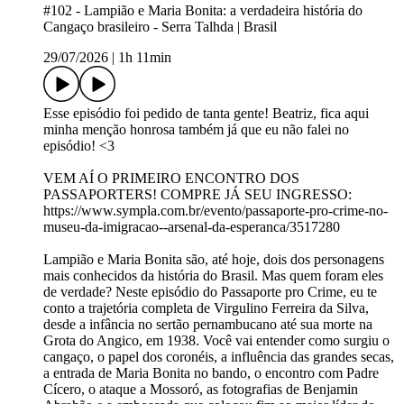
#102 - Lampião e Maria Bonita: a verdadeira história do
Cangaço brasileiro - Serra Talhda | Brasil
29/07/2026
|
1h 11min
Esse episódio foi pedido de tanta gente! Beatriz, fica aqui
minha menção honrosa também já que eu não falei no
episódio! <3
VEM AÍ O PRIMEIRO ENCONTRO DOS
PASSAPORTERS! COMPRE JÁ SEU INGRESSO:
https://www.sympla.com.br/evento/passaporte-pro-crime-no-
museu-da-imigracao--arsenal-da-esperanca/3517280
Lampião e Maria Bonita são, até hoje, dois dos personagens
mais conhecidos da história do Brasil. Mas quem foram eles
de verdade? Neste episódio do Passaporte pro Crime, eu te
conto a trajetória completa de Virgulino Ferreira da Silva,
desde a infância no sertão pernambucano até sua morte na
Grota do Angico, em 1938. Você vai entender como surgiu o
cangaço, o papel dos coronéis, a influência das grandes secas,
a entrada de Maria Bonita no bando, o encontro com Padre
Cícero, o ataque a Mossoró, as fotografias de Benjamin