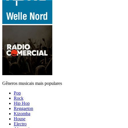
Gêneros musicais mais populares
Pop
Rock
Hip Hop
Reggaeton
Kizomba
House
Electro