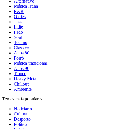
Alternativo
Música latina
R&B
Oldies
Jazz
Indie
Fado
Soul
Techno
Clássico
Anos 80
Forró
Música tradicional
Anos 90
Trance
Heavy Metal
Chillout
Ambiente
Temas mais populares
Noticiário
Cultura
Desporto
Política