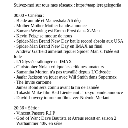
Suivez-moi sur tous mes réseaux : https://taap.it/regelegorila
00:00 • Cinéma :
- Blade annulé et Mahershala Ali déçu
- Mother Mother Mother bande-annonce
- Samara Weaving est Emma Frost dans X-Men
- Kevin Feige se moque de nous
- Spider-Man Brand New Day bat le record absolu aux USA
- Spider-Man Brand New Day en IMAX au final
- Andrew Garfield aimerait rejouer Spider-Man si l'idée est
folle
- L'Odyssée rallongée en IMAX
- Christopher Nolan critique les critiques amateurs
- Samantha Morton n'a pas travaillé depuis L'Odyssée
- Jaafar Jackson va jouer avec Will Smith dans Supermax
- The Invite cartonne
- James Bond sera connu avant la fin de l'année
- Takashi Miike film Bad Lieutenant : Tokyo bande-annonce
- David Lowery tourne un film avec Noémie Merlant
20:36 • Série :
- Vincent Pastore R.I.P
- God of War : Dave Bautista et Atreus recast en saison 2
- Warhammer 40K en série