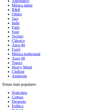
Alternativo
Música latina
R&B
Oldies
Jazz
Indie
Fado
Soul
Techno
Clássico
Anos 80
Forró
Música tradicional
Anos 90
Trance
Heavy Metal
Chillout
Ambiente
Temas mais populares
Noticiário
Cultura
Desporto
Política