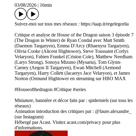
03/08/2026
|
16min
Suivez-moi sur tous mes réseaux : https://taap.it/regelegorila
Critique et analyse de House of the Dragon saison 3 épisode 7
(The Dragon in Winter) de Ryan Condal avec Matt Smith
(Daemon Targaryen), Emma D'Arcy (Rhaenyra Targaryen),
Olivia Cooke (Alicent Hightower), Steve Toussaint (Corlys
Velaryon), Fabien Frankel (Criston Cole), Matthew Needham
(Larys Strong), Sonoya Mizuno (Mysaria), Tom Glynn-
Carney (Aegon II Targaryen), Ewan Mitchell (Aemond
Targaryen), Harry Collett (Jacaerys Jace Velaryon), et James
Norton (Ormund Hightower en streaming sur HBO MAX
#Houseofthedragon #Critique #series
Miniature, bannière et décor faits par : spiderniels (sur tous les
réseaux)
Animation introduction des critiques par : @faure.alexandre_
(sur Instagram)
Hébergé par Acast. Visitez acast.com/privacy pour plus
d'informations.