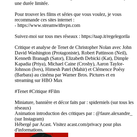
une durée limitée.
Pour trouver les films et séries que vous voulez, je vous
recommande ces sites internet :
- https://www.streamwithvpn.com
Suivez-moi sur tous mes réseaux : https://taap.it/regelegorila
Critique et analyse de Tenet de Christopher Nolan avec John
David Washington (Protagoniste), Robert Pattinson (Neil),
Kenneth Branagh (Sator), Elizabeth Debicki (Kat), Dimple
Kapadia (Priya), Michael Caine (Crosby), Aaron Taylor-
Johnson (Ives), Himesh Patel (Mahir) et Clémence Poésy
(Barbara) au cinéma par Warner Bros. Pictures et en
streaming sur HBO Max
#Tenet #Critique #Film
Miniature, bannière et décor faits par : spiderniels (sur tous les
réseaux)
Animation introduction des critiques par : @faure.alexandre_
(sur Instagram)
Hébergé par Acast. Visitez acast.com/privacy pour plus
d'informations.